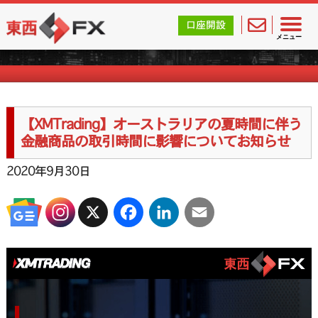
東西FX｜海外FX会社（ブローカー）の無料口座開設サポ
口座開設
海外FXのお知らせ
メニュー
【XMTrading】オーストラリアの夏時間に伴う
金融商品の取引時間に影響についてお知らせ
2020年9月30日
X
Facebook
LinkedIn
Email