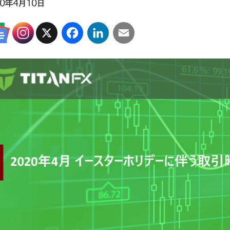
20年4月10日
X
Facebook
LinkedIn
Email