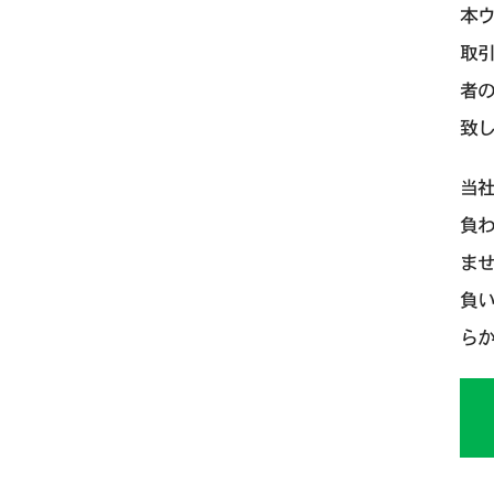
本
取
者
致
当
負
ま
負
ら