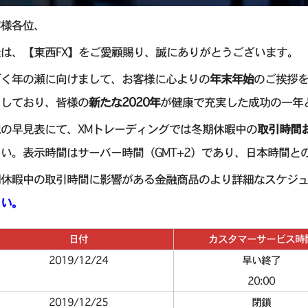
客様各位、
は、【東西FX】をご愛顧賜り、誠にありがとうございます。
づく年の瀬に向けまして、お客様に心よりの
年末年始
のご挨拶を
としており、皆様の
新たな2020年
が健康で充実した成功の一年
記の早見表にて、XMトレーディングでは冬期休暇中の
取引時間
い。表示時間はサーバー時間（GMT+2）であり、日本時間と
期休暇中の取引時間に影響がある金融商品のより詳細なスケジ
さい。
日付
カスタマーサービス時
2019/12/24
早い終了
20:00
2019/12/25
閉鎖