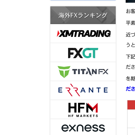
お
海外FXランキング
平素
近
う
下
ださ
冬
だ