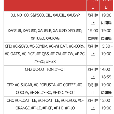
日
日
DJI, ND100, S&P500, OIL, XAUOIL, XAUSnP
取引停
19:00
止
に閉場
XAGEUR, XAGUSD, XAUEUR, XAUUSD, XPDUSD,
19:00
19:00
XPTUSD, XAUXAG
に閉場
に閉場
CFD: #C-SOYB, #C-SOYBM, #C-WHEAT, #C-CORN,
取引停
15:30 –
#C-OATS, #C-RICE, #F-QBS, #F-ZM, #F-ZW, #F-ZC,
止
19:00
#F-ZO, #F-ZR
CFD: #C-COTTON, #F-CT
取引停
14:00 –
止
18:55
CFD: #C-SUGAR, #C-ROBUSTA, #C-COFFEE, #C-
取引停
19:00
COCOA, #F-SB, #F-RC, #F-KC, #F-CC
止
に閉場
CFD: #C-LCATTLE, #C-FCATTLE, #C-LHOG, #C-
取引停
15:00 –
ORANGE, #F-LE, #F-GF, #F-HE, #F-JO
止
19:00