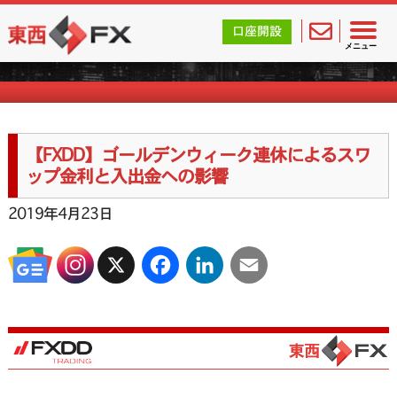
東西FX｜海外FX会社（ブローカー）の無料口座開設サポ
口座開設
海外FXのお知らせ
メニュー
【FXDD】ゴールデンウィーク連休によるスワ
ップ金利と入出金への影響
2019年4月23日
X
Facebook
LinkedIn
Email