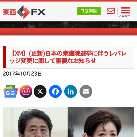
東西FX｜海外FX会社（ブローカー）の無料口座開設サポ
口座開設
海外FXのお知らせ
メニュー
【XM】(更新)日本の衆議院選挙に伴うレバレ
ッジ変更に関して重要なお知らせ
2017年10月23日
X
Facebook
LinkedIn
Email