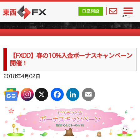
東西FX｜海外FX会社（ブローカー）の無料口座開設サポ
口座開設
海外FXのキャンペーン情報
メニュー
【FXDD】春の10%入金ボーナスキャンペーン
開催！
2018年4月02日
X
Facebook
LinkedIn
Email