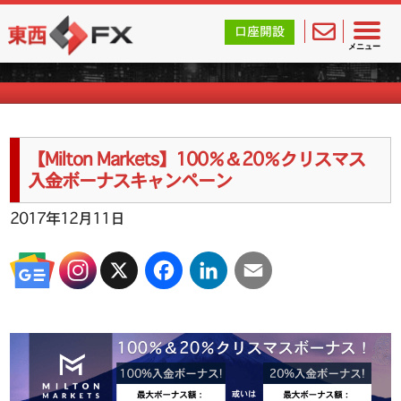
東西FX｜海外FX会社（ブローカー）の無料口座開設サポ
口座開設
海外FXのキャンペーン情報
メニュー
【Milton Markets】100％＆20％クリスマス
入金ボーナスキャンペーン
2017年12月11日
X
Facebook
LinkedIn
Email