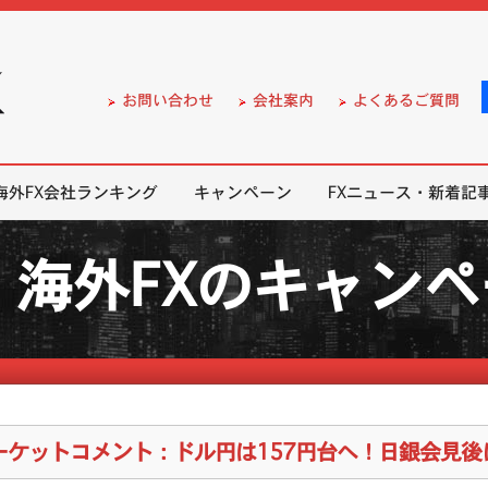
）の無料口座開設サポート
お問い合わせ
会社案内
よくあるご質問
海外FX会社ランキング
キャンペーン
FXニュース・新着記
海外FXのキャン
ーケットコメント：ドル円は157円台へ！日銀会見後