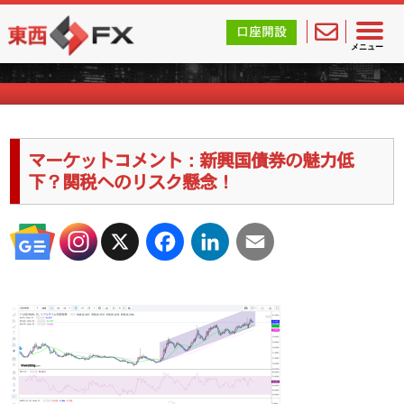
東西FX｜海外FX会社（ブローカー）の無料口座開設サポ
口座開設
海外FXのキャンペーン情報
メニュー
マーケットコメント：新興国債券の魅力低
下？関税へのリスク懸念！
X
Facebook
LinkedIn
Email