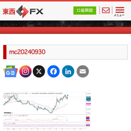
東西FX｜海外FX会社（ブローカー）の無料口座開設サポ
口座開設
海外FXのキャンペーン情報
メニュー
mc20240930
X
Facebook
LinkedIn
Email