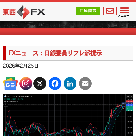
東西FX｜海外FX会社（ブローカー）の無料口座開設サポ
口座開設
FXニュース一覧
メニュー
FXニュース：日銀委員リフレ派提示
2026年2月25日
X
Facebook
LinkedIn
Email