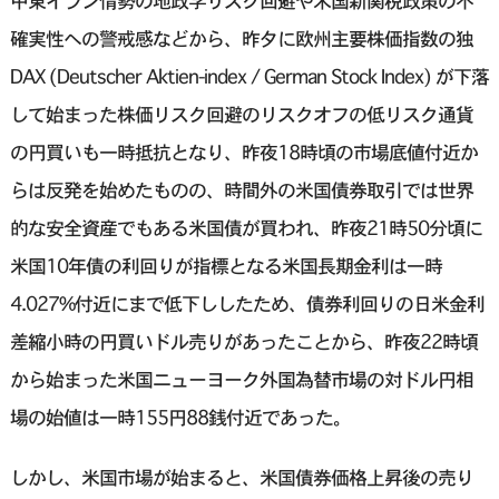
中東イラン情勢の地政学リスク回避や米国新関税政策の不
確実性への警戒感などから、昨夕に欧州主要株価指数の独
DAX (Deutscher Aktien-index / German Stock Index) が下落
して始まった株価リスク回避のリスクオフの低リスク通貨
の円買いも一時抵抗となり、昨夜18時頃の市場底値付近か
らは反発を始めたものの、時間外の米国債券取引では世界
的な安全資産でもある米国債が買われ、昨夜21時50分頃に
米国10年債の利回りが指標となる米国長期金利は一時
4.027%付近にまで低下ししたため、債券利回りの日米金利
差縮小時の円買いドル売りがあったことから、昨夜22時頃
から始まった米国ニューヨーク外国為替市場の対ドル円相
場の始値は一時155円88銭付近であった。
しかし、米国市場が始まると、米国債券価格上昇後の売り