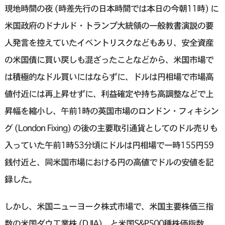
現地時間の夜 (時差先行の日本時間では本日の今朝11時) に
米国政府のドナルド・トランプ大統領の一般教書演説の要
人発言を控えていたイベントリスクなどもあり、安全資産
の米国債に買い戻しも混ざったことなどから、米国市場で
は積極的なドル買いにはならずに、ドルは円相場で市場高
値付近には再上昇せずに、利益確定や持ち高調整などで上
昇幅を縮小し、午前1時の英国市場のロンドン・フィキシン
グ (London Fixing) の後の主要取引通貨としてのドル売りも
入っていた午前1時53分頃にドルは円相場で一時155円59
銭付近と、同米国市場における円の高値でドルの安値を記
録した。
しかし、米国ニューヨーク株式市場で、米国主要株価三指
数の米国ダウ工業株 (DJIA) と米国S&P500種株価指数