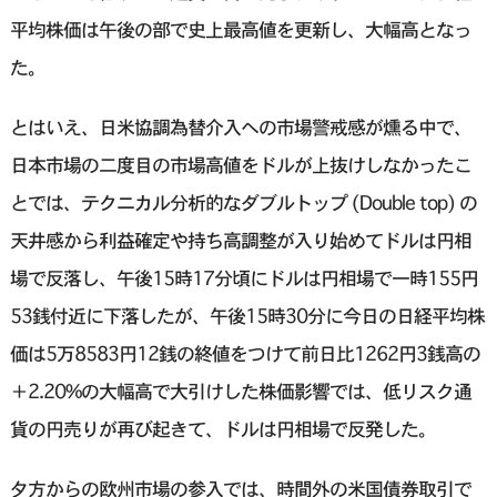
平均株価は午後の部で史上最高値を更新し、大幅高となっ
た。
とはいえ、日米協調為替介入への市場警戒感が燻る中で、
日本市場の二度目の市場高値をドルが上抜けしなかったこ
とでは、テクニカル分析的なダブルトップ (Double top) の
天井感から利益確定や持ち高調整が入り始めてドルは円相
場で反落し、午後15時17分頃にドルは円相場で一時155円
53銭付近に下落したが、午後15時30分に今日の日経平均株
価は5万8583円12銭の終値をつけて前日比1262円3銭高の
＋2.20%の大幅高で大引けした株価影響では、低リスク通
貨の円売りが再び起きて、ドルは円相場で反発した。
夕方からの欧州市場の参入では、時間外の米国債券取引で