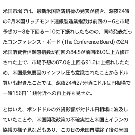
米国市場では、最新米国経済指標の発表が続き、深夜24時
の2月米国リッチモンド連銀製造業指数は前回の−6と市場
予想の−8を下回る−10に下振れしたものの、同時発表だっ
たコンファレンス・ボード (The Conference Board) の2月
米国消費者信頼感指数が前回の84.5が前回89.0に上方修正
された上で、市場予想の87.0を上回る91.2に上振れしたた
め、米国景気要因のインフレ圧も意識されたことからドル
買いも起きたことでは、深夜24時27分頃にドルは円相場で
一時156円11銭付近への再上昇も見せた。
とはいえ、ポンドドルの外貨影響が対ドル円相場に波及し
ていたことや、米国関税政策の不確実性と米国とイランの
協議の様子見などもあり、この日の米国市場終了後の米国