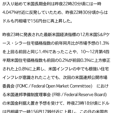
が入り始めて米国長期金利は昨夜22時20分頃には一時
4.047%付近に反発していたため、昨夜22時30分頃からは
ドルも円相場で156円台に再上昇した。
昨夜23時に発表された最新米国経済指標の12月米国S＆Pケ
ース・シラー住宅価格指数の前年同月比が市場予想の1.3%
を上回る前回と同じ1.4%であったことや、10〜12月第4四
半期米国住宅価格指数も前回の0.2%が前回0.3%に上方修正
された上0.8%に上昇し、米国インフレの中でも根強い住宅
インフレが意識されたことでも、次回の米国連邦公開市場
委員会 (FOMC / Federal Open Market Committee) におけ
る米国連邦準備制度理事会 (FRB / Federal Reserve Board)
の米国金利据え置き予想を受けて、昨夜23時18分頃にドル
は円相場で一時156円17銭付近に上昇し、この日の米国市