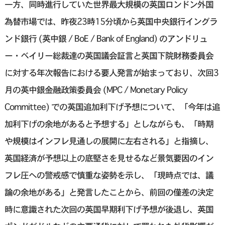
一方、同時進行していた世界最大規模の英国ロンドン外国
為替市場では、昨夜23時15分頃から英国中央銀行イングラ
ンド銀行 (英中銀 / BoE / Bank of England) のアンドリュ
ー・ベイリー総裁達の英国議会証言と英国下院財務委員会
に対する年次報告における要人発言が始まっており、次回3
月の英中銀金融政策委員会 (MPC / Monetary Policy
Committee) での英国追加利下げ予想について、「今年は追
加利下げの余地があると予想する」としながらも、「時期
や規模はインフレ見通しの展開に左右される」と指摘し、
英国経済が予想以上の底堅さを見せるなど景気要因のイン
フレ圧への警戒感で慎重な姿勢を示し、「現時点では、議
論の余地がある」と発言したことから、前回の僅差の決定
時に意識された次回の英国早期利下げ予想が後退し、英国