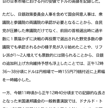
日の日本市場における円の安値でドルの高値を記録した。
ただし、日銀政策委員会人事を含めて国会同意人事は、衆
議院と参議院の両議院の承認が必要となることから、自民
党が圧勝した衆議院だけでなく、前回の首相選出時に過半
数に１票届かずに決戦の再投票で選出された野党多数の参
議院でも承認されるかの様子見が入り始めたことや、リフ
レ派が1〜2人増えても票数的には限られることから、日銀
の追加利上げ方向維持予想も浮上したことでは、正午12時
36〜38分頃にドルは円相場で一時155円79銭付近に上昇幅
を一時縮小した。
一方、今朝11時頃から正午12時40分頃までの記録的な長さ
となった米国連邦議会の一般教書演説では、ドナルド・ト