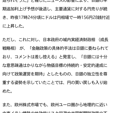
迫られそうだ」と報じたニュースの影響により、日銀の早
期追加利上げ予想が後退し、主要通貨に対する円売りが続
き、昨夜17時24分頃にドルは円相場で一時156円28銭付近
に上昇した。
ただし、これに対し、日本政府の城内実経済財政相 （成長
戦略相） が、「金融政策の具体的手法は日銀に委ねられて
おり、コメントは差し控える」と発言し、「日銀には十分
な意思疎通はかりながら物価目標の持続的・安定的達成に
向けて政策運営を期待」としたものの、日銀の独立性を尊
重する姿勢を示していたことでは、円の買い戻しも入り始
めた。
また、欧州株式市場でも、欧州ユーロ圏から地理的に近い