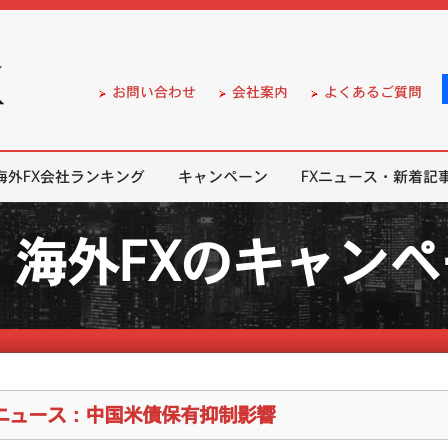
）の無料口座開設サポート
お問い合わせ
会社案内
よくあるご質問
海外FX会社ランキング
キャンペーン
FXニュース・新着記
海外FXのキャン
Xニュース：中国米債保有抑制影響