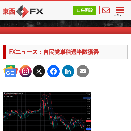
東西FX｜海外FX会社（ブローカー）の無料口座開設サポ
口座開設
海外FXのキャンペーン情報
メニュー
FXニュース：自民党単独過半数獲得
X
Facebook
LinkedIn
Email