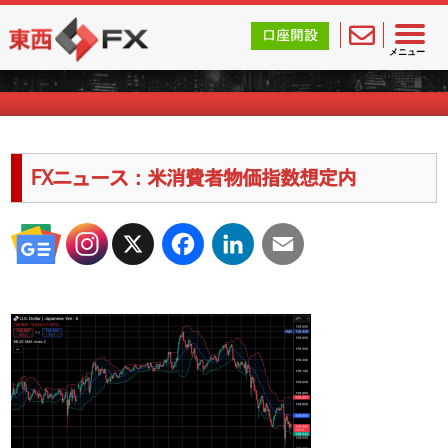
東西FX｜海外FX会社（ブローカー）の無料口座開設サポ
口座開設
海外FXのキャンペーン情報
メニュー
FXニュース：米消費者物価指数想定内
X
Facebook
LinkedIn
Email