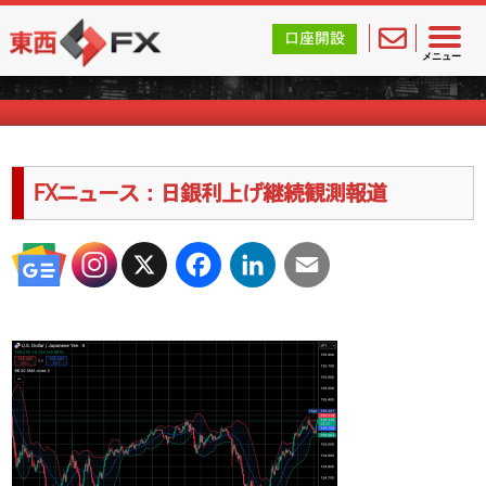
東西FX｜海外FX会社（ブローカー）の無料口座開設サポ
口座開設
海外FXのキャンペーン情報
メニュー
FXニュース：日銀利上げ継続観測報道
X
Facebook
LinkedIn
Email