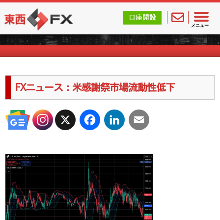
東西FX｜海外FX会社（ブローカー）の無料口座開設サポ
口座開設
海外FXのキャンペーン情報
メニュー
FXニュース：米感謝祭市場流動性低下
X
Facebook
LinkedIn
Email