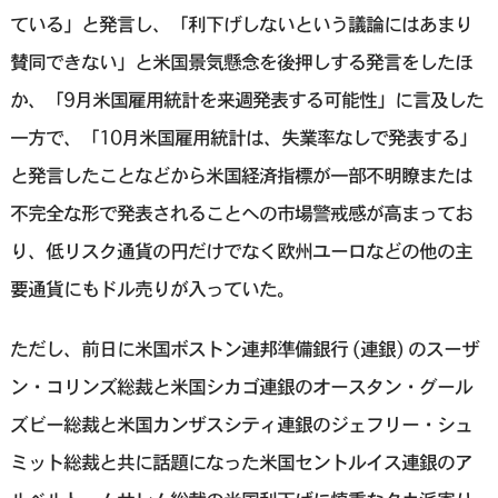
ている」と発言し、「利下げしないという議論にはあまり
賛同できない」と米国景気懸念を後押しする発言をしたほ
か、「9月米国雇用統計を来週発表する可能性」に言及した
一方で、「10月米国雇用統計は、失業率なしで発表する」
と発言したことなどから米国経済指標が一部不明瞭または
不完全な形で発表されることへの市場警戒感が高まってお
り、低リスク通貨の円だけでなく欧州ユーロなどの他の主
要通貨にもドル売りが入っていた。
ただし、前日に米国ボストン連邦準備銀行 (連銀) のスーザ
ン・コリンズ総裁と米国シカゴ連銀のオースタン・グール
ズビー総裁と米国カンザスシティ連銀のジェフリー・シュ
ミット総裁と共に話題になった米国セントルイス連銀のア