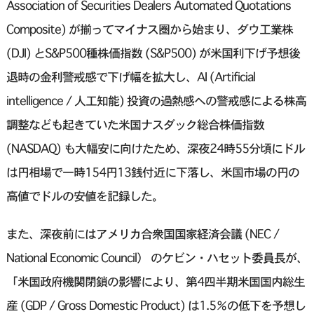
Association of Securities Dealers Automated Quotations
Composite) が揃ってマイナス圏から始まり、ダウ工業株
(DJI) とS&P500種株価指数 (S&P500) が米国利下げ予想後
退時の金利警戒感で下げ幅を拡大し、AI (Artificial
intelligence / 人工知能) 投資の過熱感への警戒感による株高
調整なども起きていた米国ナスダック総合株価指数
(NASDAQ) も大幅安に向けたため、深夜24時55分頃にドル
は円相場で一時154円13銭付近に下落し、米国市場の円の
高値でドルの安値を記録した。
また、深夜前にはアメリカ合衆国国家経済会議 (NEC /
National Economic Council） のケビン・ハセット委員長が、
「米国政府機関閉鎖の影響により、第4四半期米国国内総生
産 (GDP / Gross Domestic Product) は1.5％の低下を予想し