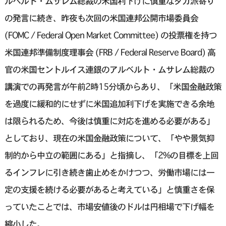
ルベルト・ムサレム総裁の米国利下げに慎重なタカ派寄り
の発言に続き、昨夜も次回の米国連邦公開市場委員会
(FOMC / Federal Open Market Committee) の投票権を持つ
米国連邦準備制度理事会 (FRB / Federal Reserve Board) 高
官の米国セントルイス連銀のアルベルト・ムサレム総裁の
講演での再発言が午前2時15分頃からあり、「米国金融政策
を過度に緩和的にせずに米国追加利下げを実施できる余地
は限られるため、今後は慎重に対応を進める必要がある」
としており、現在の米国金融政策について、「やや景気抑
制的から中立の範囲にある」と指摘し、「2%の目標を上回
るインフレに引き続き歯止めをかけつつ、労働市場には一
定の支援を続ける必要があると考えている」と慎重さを保
っていたことでは、市場安値後のドルは円相場で下げ幅を
縮小した。