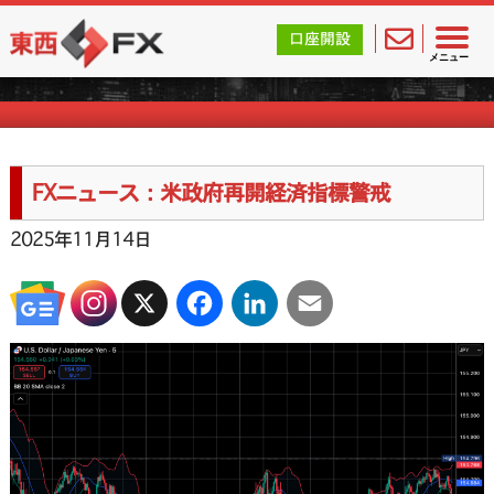
東西FX｜海外FX会社（ブローカー）の無料口座開設サポ
口座開設
FXニュース一覧
メニュー
FXニュース：米政府再開経済指標警戒
2025年11月14日
X
Facebook
LinkedIn
Email