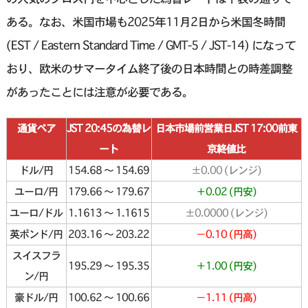
ある。なお、米国市場も2025年11月2日から米国冬時間
(EST / Eastern Standard Time / GMT-5 / JST-14) になって
おり、欧米のサマータイム終了後の日本時間との時差調整
があったことには注意が必要である。
通貨ペア
JST 20:45の為替レ
日本市場前営業日JST 17:00前東
ート
京終値比
ドル/円
154.68 〜 154.69
±0.00 (レンジ)
ユーロ/円
179.66 〜 179.67
＋0.02 (円安)
ユーロ/ドル
1.1613 〜 1.1615
±0.0000 (レンジ)
英ポンド/円
203.16 〜 203.22
−0.10 (円高)
スイスフラ
195.29 〜 195.35
＋1.00 (円安)
ン/円
豪ドル/円
100.62 〜 100.66
−1.11 (円高)