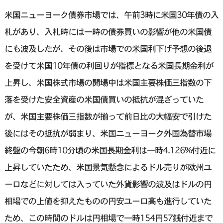
米国ニューヨーク債券市場では、午前3時に米国30年債の入
札があり、入札時には一時の債券買いの影響が他の米国債
にも波及したが、その後は市場での米国利下げ予想の後退
を受けて米国10年債の利回りが指標となる米国長期金利が
上昇し、米国株式市場の開場中は米国主要株価三指数の下
落を受けた安全資産の米国債買いの抵抗が混ざっていた
が、米国主要株価三指数が揃って前日比の大幅安で引けた
後にはその抵抗が弱まり、米国ニューヨーク外国為替市場
終盤の今朝6時10分頃の米国長期金利は一時4.126%付近に
上昇していたため、米国景気懸念によるドル売りが欧州ユ
ーロなどに対しては入っていた外貨影響の波及はドルの円
相場での上値を抑えたものの円安ユーロ高も進行していた
ため、この時間のドルは円相場で一時154円57銭付近まで