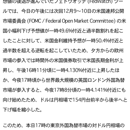
想値の後退が進んでいたフェドウオッチ (FedWatch) ツー
ルでは、今日の午後には次回12月9〜10日の米国連邦公開
市場委員会 (FOMC / Federal Open Market Committee) の米
国小幅利下げ予想値が一時49.6%付近と過半数割れを起こ
したことに対して、米国金利維持予想が一時50.4%付近と
過半数を超える逆転を起こしていたため、夕方からの欧州
市場の参入では時間外の米国債券取引で米国長期金利が上
昇し、午後16時11分頃に一時4.130%付近に上昇したほ
か、今夜17時頃から世界最大規模の英国ロンドン外国為替
市場が参入すると、今夜17時8分頃の一時4.141%付近にも
向け始めたため、ドルは円相場で154円台前半から後半へと
下げ幅を縮小した。
このため、本日17時の東京外国為替市場の対ドル円相場の