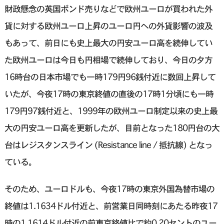
財政懸念の英国ポンド売りなどで欧州ユーロが買われた外
貨に対する欧州ユーロ上昇のユーロ円への外貨影響の波及
もあって、前日にも史上最大の円安ユーロ高を続伸してい
た欧州ユーロは今日も円相場で続伸しており、今日の夕方
16時台の日本市場でも一時179円96銭付近に数回上昇して
いたが、今夜17時の東京終値の直後の17時1分頃にも一時
179円97銭付近と、1999年の欧州ユーロ制定以来の史上最
大の円安ユーロ高を更新したが、目前となった180円台の大
台はレジスタンスライン (Resistance line / 抵抗線) となっ
ている。
そのため、ユーロドルも、今夜17時の東京外国為替市場の
終値は1.1634ドル付近と、前営業日同時刻にあたる昨夜17
時の1.1614ドル付近の前東京終値比で約0.20セントのユー