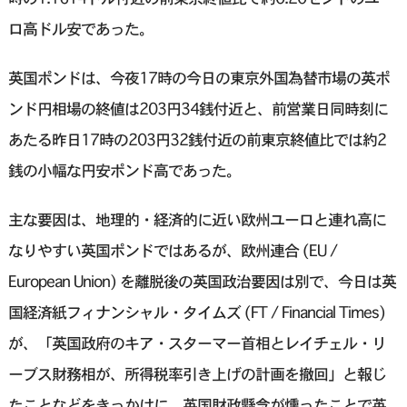
ロ高ドル安であった。
英国ポンドは、今夜17時の今日の東京外国為替市場の英ポ
ンド円相場の終値は203円34銭付近と、前営業日同時刻に
あたる昨日17時の203円32銭付近の前東京終値比では約2
銭の小幅な円安ポンド高であった。
主な要因は、地理的・経済的に近い欧州ユーロと連れ高に
なりやすい英国ポンドではあるが、欧州連合 (EU /
European Union) を離脱後の英国政治要因は別で、今日は英
国経済紙フィナンシャル・タイムズ (FT / Financial Times)
が、「英国政府のキア・スターマー首相とレイチェル・リ
ーブス財務相が、所得税率引き上げの計画を撤回」と報じ
たことなどをきっかけに、英国財政懸念が燻ったことで英