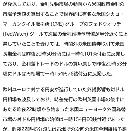
が後退しており、金利先物市場の動向から米国政策金利の
市場予想値を算出することで世界的に有名な米国シカゴ・
マーカンタイル取引所 (CME) グループのフェドウオッチ
(FedWatch) ツールで次回の金利維持予想値が半分近くに上
昇していたことを受けては、時間外の米国債券取引で米国
長期金利は昨夜20時50分頃には一時4.101%付近に反発し
ており、金利差トレードのドルの買い戻しで昨夜20時53分
頃にドルは円相場で一時154円76銭付近に反発した。
欧州ユーロに対する円安が進行していた外貨影響も対ドル
円相場も波及しており、時差先行の欧州英国市場の後半に
あたる昨夜22時頃から始まった米国ニューヨーク外国為替
市場の対ドル円相場の始値は一時154円60銭付近であった
が、昨夜22時45分頃には市場での次回の米国金利維持予想