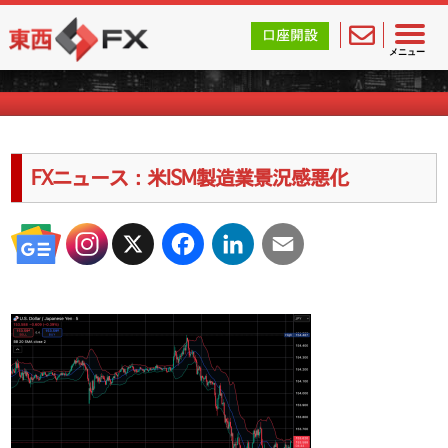
東西FX｜海外FX会社（ブローカー）の無料口座開設サポ
口座開設
海外FXのキャンペーン情報
メニュー
FXニュース：米ISM製造業景況感悪化
X
Facebook
LinkedIn
Email