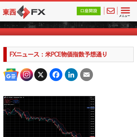
東西FX｜海外FX会社（ブローカー）の無料口座開設サポ
口座開設
海外FXのキャンペーン情報
メニュー
FXニュース：米PCE物価指数予想通り
X
Facebook
LinkedIn
Email