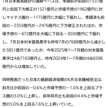
7月日本貿易統計の通関ベースは、季調前が前回の1531億
円と前回下方修正の1521億円と市場予想の1962億円に対
しマイナス圏の−1175億円に大幅に下振れし、季調済も前
回の−2355億円が−2476億円に下方修正されたほか、市
場予想の−672億円を大幅に下回る−3030億円に下振れ
し、7月日本対米貿易黒字も昨年7月の7688億円から減少し
た5851億円であったが、今年2025年1〜7月期の対米貿易
黒字は4兆7163億円と、昨年2024年1〜7月期の4兆6598
億円からは増加していた。
同時発表だった日本の最新経済指標の6月日本機械受注は、
前月比が前回の−0.6％と市場予想の−1.0％を上回るプラ
ス圏の3.0％に上昇し、前年同月比も前回の4.4％と市場予
想の5.0％を上回る7.6％に上昇いていた。