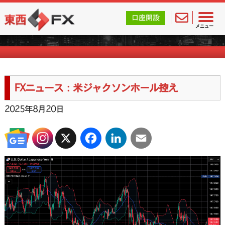
東西FX｜海外FX会社（ブローカー）の無料口座開設サポ
口座開設
FXニュース一覧
メニュー
FXニュース：米ジャクソンホール控え
2025年8月20日
X
Facebook
LinkedIn
Email