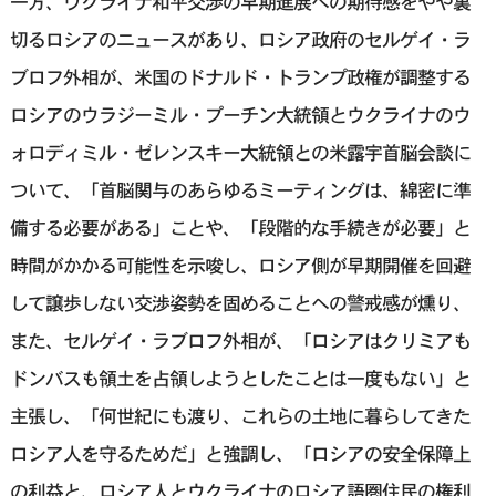
一方、ウクライナ和平交渉の早期進展への期待感をやや裏
切るロシアのニュースがあり、ロシア政府のセルゲイ・ラ
ブロフ外相が、米国のドナルド・トランプ政権が調整する
ロシアのウラジーミル・プーチン大統領とウクライナのウ
ォロディミル・ゼレンスキー大統領との米露宇首脳会談に
ついて、「首脳関与のあらゆるミーティングは、綿密に準
備する必要がある」ことや、「段階的な手続きが必要」と
時間がかかる可能性を示唆し、ロシア側が早期開催を回避
して譲歩しない交渉姿勢を固めることへの警戒感が燻り、
また、セルゲイ・ラブロフ外相が、「ロシアはクリミアも
ドンバスも領土を占領しようとしたことは一度もない」と
主張し、「何世紀にも渡り、これらの土地に暮らしてきた
ロシア人を守るためだ」と強調し、「ロシアの安全保障上
の利益と、ロシア人とウクライナのロシア語圏住民の権利