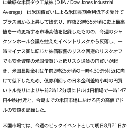
に敏感な米国ダウ工業株 (DJIA / Dow Jones Industrial
Average) は米国債買いによる米国長期金利低下を受けて
プラス圏から上昇して始まり、昨夜23時35分頃に史上最高
値を一時更新する市場高値を記録したものの、今週のジャ
クソンホール会議を控えたイベントリスクから反落し、一
時マイナス圏に転じた株価影響のリスク回避のリスクオフ
でも安全資産の米国債買いと低リスク通貨の円買いが起
き、米国長期金利は午前2時25分頃の一時4.303%付近に向
けて低下したため、債券利回りの日米金利差縮小時の円買
いドル売りにより午前2時12分頃にドルは円相場で一時147
円44銭付近と、今朝までの米国市場における円の高値でド
ルの安値を記録した。
米国市場では、今週のビックイベントとして明日8月21日か