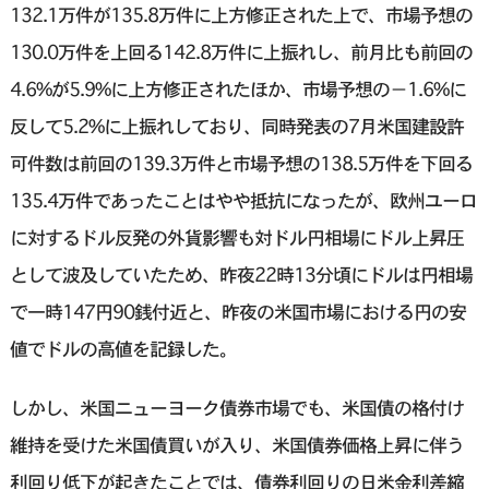
132.1万件が135.8万件に上方修正された上で、市場予想の
130.0万件を上回る142.8万件に上振れし、前月比も前回の
4.6%が5.9%に上方修正されたほか、市場予想の−1.6%に
反して5.2%に上振れしており、同時発表の7月米国建設許
可件数は前回の139.3万件と市場予想の138.5万件を下回る
135.4万件であったことはやや抵抗になったが、欧州ユーロ
に対するドル反発の外貨影響も対ドル円相場にドル上昇圧
として波及していたため、昨夜22時13分頃にドルは円相場
で一時147円90銭付近と、昨夜の米国市場における円の安
値でドルの高値を記録した。
しかし、米国ニューヨーク債券市場でも、米国債の格付け
維持を受けた米国債買いが入り、米国債券価格上昇に伴う
利回り低下が起きたことでは、債券利回りの日米金利差縮