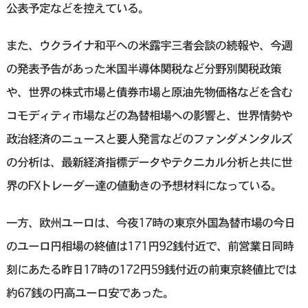
公表予定などを控えている。
また、ウクライナ和平への米露宇三者会談の続報や、今週
の発表予告があった米国半導体関税など分野別関税政策
や、世界の株式市場と債券市場と原油先物価格などを含む
コモディティ市場などの為替相場への影響と、世界情勢や
政治経済のニュースと要人発言などのファンダメンタルズ
の分析は、最新経済指標データやテクニカル分析と共に世
界のFXトレーダー達の値動きの予想材料になっている。
一方、欧州ユーロは、今夜17時の東京外国為替市場の今日
のユーロ円相場の終値は171円92銭付近で、前営業日同時
刻にあたる昨日17時の172円59銭付近の前東京終値比では
約67銭の円高ユーロ安であった。