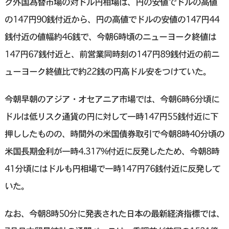
ク外国為替市場の対ドル円相場は、円の安値でドルの高値
の147円90銭付近から、円の高値でドルの安値の147円44
銭付近の値幅約46銭で、今朝6時頃のニューヨーク終値は
147円67銭付近と、前営業同時刻の147円89銭付近の前ニ
ューヨーク終値比で約22銭の円高ドル安をつけていた。
今朝早朝のアジア・オセアニア市場では、今朝6時6分頃に
ドルは低リスク通貨の円に対して一時147円55銭付近に下
押ししたものの、時間外の米国債券取引で今朝8時40分頃の
米国長期金利が一時4.317%付近に反発したため、今朝8時
41分頃にはドルも円相場で一時147円76銭付近に反発して
いた。
なお、今朝8時50分に発表された日本の最新経済指標では、