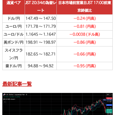
通貨ペア
JST 20:34の為替レ
日本市場前営業日JST 17:00前東
ート
京終値比
ドル/円
147.49 〜 147.50
−0.24 (円高)
ユーロ/円
171.78 〜 171.79
−0.81 (円高)
ユーロ/ドル
1.1645 〜 1.1647
−0.0038 (ドル高)
英ポンド/円
198.91 〜 198.97
−0.86 (円高)
スイスフラ
182.65 〜 182.71
−0.66 (円高)
ン/円
豪ドル/円
94.88 〜 94.92
−0.95 (円高)
最新記事一覧