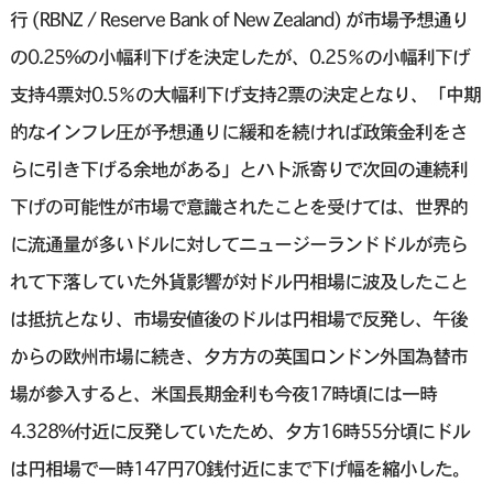
行 (RBNZ / Reserve Bank of New Zealand) が市場予想通り
の0.25%の小幅利下げを決定したが、0.25％の小幅利下げ
支持4票対0.5％の大幅利下げ支持2票の決定となり、「中期
的なインフレ圧が予想通りに緩和を続ければ政策金利をさ
らに引き下げる余地がある」とハト派寄りで次回の連続利
下げの可能性が市場で意識されたことを受けては、世界的
に流通量が多いドルに対してニュージーランドドルが売ら
れて下落していた外貨影響が対ドル円相場に波及したこと
は抵抗となり、市場安値後のドルは円相場で反発し、午後
からの欧州市場に続き、夕方方の英国ロンドン外国為替市
場が参入すると、米国長期金利も今夜17時頃には一時
4.328%付近に反発していたため、夕方16時55分頃にドル
は円相場で一時147円70銭付近にまで下げ幅を縮小した。