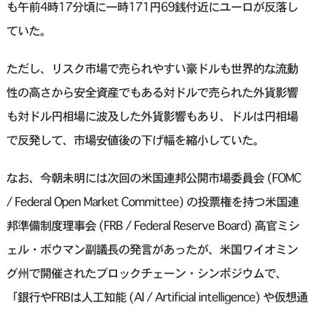
も午前4時17分頃に一時171円69銭付近にユーロが反落し
ていた。
ただし、リスク市場で売られやすい豪ドルも世界的な流動
性の高さから安全資産でもある対ドルで売られた外貨影響
も対ドル円相場に波及した外貨影響もあり、ドルは円相場
で反発して、市場安値後の下げ幅を縮小していた。
なお、今朝未明には次回の米国連邦公開市場委員会 (FOMC
/ Federal Open Market Committee) の投票権を持つ米国連
邦準備制度理事会 (FRB / Federal Reserve Board) 高官ミシ
ェル・ボウマン副議長の発言があったが、米国ワイオミン
グ州で開催されたブロックチェーン・シンポジウムで、
「銀行やFRBは人工知能 (AI / Artificial intelligence) や仮想通