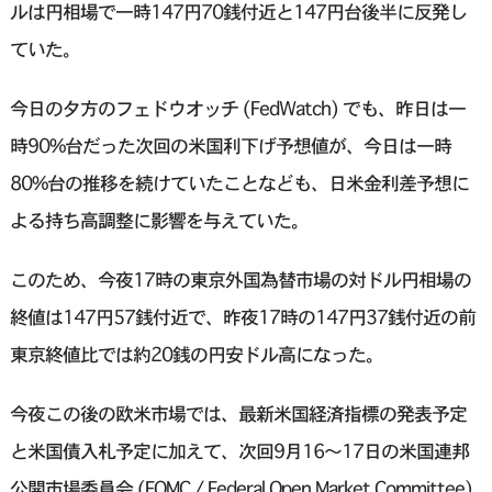
ルは円相場で一時147円70銭付近と147円台後半に反発し
ていた。
今日の夕方のフェドウオッチ (FedWatch) でも、昨日は一
時90%台だった次回の米国利下げ予想値が、今日は一時
80%台の推移を続けていたことなども、日米金利差予想に
よる持ち高調整に影響を与えていた。
このため、今夜17時の東京外国為替市場の対ドル円相場の
終値は147円57銭付近で、昨夜17時の147円37銭付近の前
東京終値比では約20銭の円安ドル高になった。
今夜この後の欧米市場では、最新米国経済指標の発表予定
と米国債入札予定に加えて、次回9月16〜17日の米国連邦
公開市場委員会 (FOMC / Federal Open Market Committee)