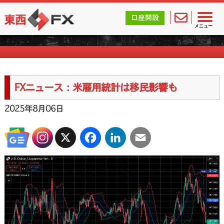
東西FX｜海外FX会社（ブローカー）の無料口座開設サポ
口座開設
FXニュース一覧
メニュー
FXニュース：米雇用統計は移民影響も
2025年8月06日
X
Facebook
LinkedIn
Email