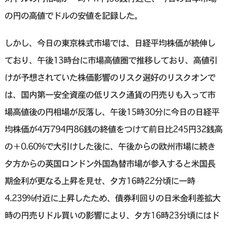
の円の高値でドルの安値を記録した。
しかし、今日の東京株式市場では、日経平均株価が続伸し
ており、午後13時台に市場高値圏で推移しており、高値引
けが予想されていた株価影響のリスク選好のリスクオンで
は、国内第一安全資産の低リスク通貨の円売りも入って市
場高値後の円相場が反落し、午後15時30分に今日の日経平
均株価が4万794円86銭の終値をつけて前日比245円32銭高
の＋0.60%で大引けした後に、午後からの欧州市場に続き
夕方からの英国ロンドン外国為替市場が参入すると米国長
期金利が更なる上昇を見せ、夕方16時22分頃に一時
4.239%付近に上昇したため、債券利回りの日米金利差拡大
時の円売りドル買いの影響により、夕方16時23分頃にはド