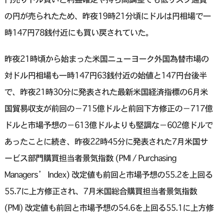
の円が売られたため、昨夜19時21分頃にドルは円相場で一
時147円78銭付近にも買い戻されていた。
昨夜21時頃から始まった米国ニューヨーク外国為替市場の
対ドル円相場も一時147円63銭付近の始値と147円台後半
で、昨夜21時30分に発表された最新米国経済指標の6月米
国貿易収支が前回の−715億ドルと前回下方修正の−717億
ドルと市場予想の−613億ドルよりも堅調な−602億ドルで
あったことに続き、昨夜22時45分に発表された7月米国サ
ービス部門購買担当者景気指数 (PMI / Purchasing
Managers’ Index) 改定値も前回と市場予想の55.2を上回る
55.7に上方修正され、7月米国総合購買担当者景気指数
(PMI) 改定値も前回と市場予想の54.6を上回る55.1に上方修