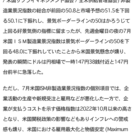
/ 米国サプライマネジメント協会 / 全米供給管理協会) 非製
造業景況指数の総合が前回の50.8と市場予想の51.5を下回
る50.1に下振れし、景気ボーダーラインの50はかろうじて
上回る好景気側の指標に留まったが、先週金曜日の夜の7月
米国ＩＳＭ製造業景況指数は景気ボーダーラインの50を下
回る48.0に下振れしていたことから米国景気懸念が燻り、
発表の瞬間にドルは円相場で一時147円38銭付近と147円
台前半に急落した。
ただし、7月米国ISM非製造業景況指数の個別項目では、企
業活動の生産や新規受注と雇用などが悪化した一方で、企
業が支払うコストを示す価格指数は2022年10月以来の高さ
となり、米国関税政策の影響などもありインフレへの警戒
感も燻り、米国における雇用最大化と物価安定 (Maximum