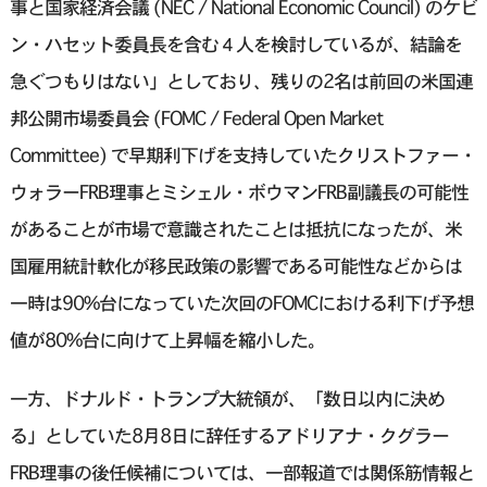
事と国家経済会議 (NEC / National Economic Council) のケビ
ン・ハセット委員長を含む４人を検討しているが、結論を
急ぐつもりはない」としており、残りの2名は前回の米国連
邦公開市場委員会 (FOMC / Federal Open Market
Committee) で早期利下げを支持していたクリストファー・
ウォラーFRB理事とミシェル・ボウマンFRB副議長の可能性
があることが市場で意識されたことは抵抗になったが、米
国雇用統計軟化が移民政策の影響である可能性などからは
一時は90%台になっていた次回のFOMCにおける利下げ予想
値が80%台に向けて上昇幅を縮小した。
一方、ドナルド・トランプ大統領が、「数日以内に決め
る」としていた8月8日に辞任するアドリアナ・クグラー
FRB理事の後任候補については、一部報道では関係筋情報と