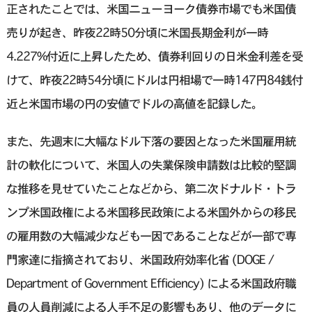
正されたことでは、米国ニューヨーク債券市場でも米国債
売りが起き、昨夜22時50分頃に米国長期金利が一時
4.227%付近に上昇したため、債券利回りの日米金利差を受
けて、昨夜22時54分頃にドルは円相場で一時147円84銭付
近と米国市場の円の安値でドルの高値を記録した。
また、先週末に大幅なドル下落の要因となった米国雇用統
計の軟化について、米国人の失業保険申請数は比較的堅調
な推移を見せていたことなどから、第二次ドナルド・トラ
ンプ米国政権による米国移民政策による米国外からの移民
の雇用数の大幅減少なども一因であることなどが一部で専
門家達に指摘されており、米国政府効率化省 (DOGE /
Department of Government Efficiency) による米国政府職
員の人員削減による人手不足の影響もあり、他のデータに