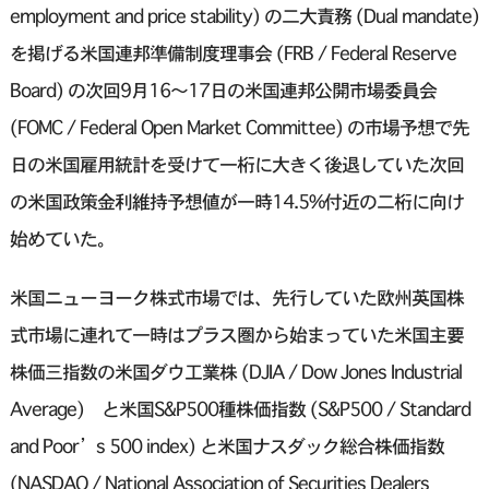
employment and price stability) の二大責務 (Dual mandate)
を掲げる米国連邦準備制度理事会 (FRB / Federal Reserve
Board) の次回9月16〜17日の米国連邦公開市場委員会
(FOMC / Federal Open Market Committee) の市場予想で先
日の米国雇用統計を受けて一桁に大きく後退していた次回
の米国政策金利維持予想値が一時14.5%付近の二桁に向け
始めていた。
米国ニューヨーク株式市場では、先行していた欧州英国株
式市場に連れて一時はプラス圏から始まっていた米国主要
株価三指数の米国ダウ工業株 (DJIA / Dow Jones Industrial
Average) と米国S&P500種株価指数 (S&P500 / Standard
and Poor’s 500 index) と米国ナスダック総合株価指数
(NASDAQ / National Association of Securities Dealers