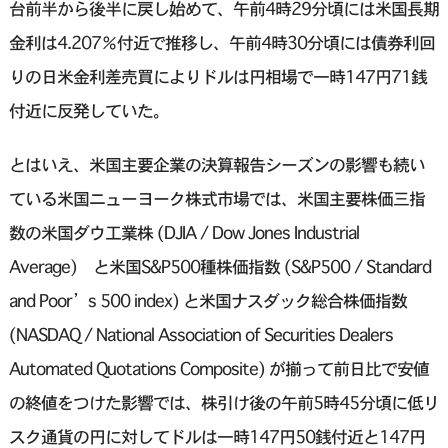
台前半から後半に戻し始めて、午前4時29分頃には米国長期
金利は4.207％付近で推移し、午前4時30分頃には債券利回
りの日米金利差売買によりドルは円相場で一時147円71銭
付近に反発していた。
とはいえ、米国主要企業の決算報告シーズンの影響も続い
ている米国ニューヨーク株式市場では、米国主要株価三指
数の米国ダウ工業株 (DJIA / Dow Jones Industrial
Average) と米国S&P500種株価指数 (S&P500 / Standard
and Poor’s 500 index) と米国ナスダック総合株価指数
(NASDAQ / National Association of Securities Dealers
Automated Quotations Composite) が揃って前日比で安値
の終値をつけた影響では、株引け後の午前5時45分頃に低リ
スク通貨の円に対してドルは一時147円50銭付近と147円