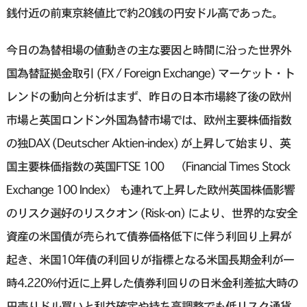
銭付近の前東京終値比で約20銭の円安ドル高であった。
今日の為替相場の値動きの主な要因と時間に沿った世界外
国為替証拠金取引 (FX / Foreign Exchange) マーケット・ト
レンドの動向と分析はまず、昨日の日本市場終了後の欧州
市場と英国ロンドン外国為替市場では、欧州主要株価指数
の独DAX (Deutscher Aktien-index) が上昇して始まり、英
国主要株価指数の英国FTSE 100 （Financial Times Stock
Exchange 100 Index） も連れて上昇した欧州英国株価影響
のリスク選好のリスクオン (Risk-on) により、世界的な安全
資産の米国債が売られて債券価格低下に伴う利回り上昇が
起き、米国10年債の利回りが指標となる米国長期金利が一
時4.220%付近に上昇した債券利回りの日米金利差拡大時の
円売りドル買いと利益確定や持ち高調整でも低リスク通貨