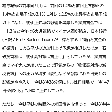
給与総額の前年同月比は、前回の1.0%と前回上方修正の
1.4%と市場予想の3.1%に対して2.5%の上昇率と市場予想
以下になり、物価上昇率の影響を考慮した実質賃金では
−1.3％と今年は6カ月連続でマイナス圏が続き、日本銀行
(日銀 / BoJ / Bank of Japan) が目標とする「物価と賃金の
好循環」による早期の追加利上げ予想が後退したほか、石
破茂首相は「物価高対策は賃上げ」としていたが、実質賃
金でマイナスが続いたことで野党からの「物価高対策の減
税要求」への圧力が増す可能性などが意識された円売りの
影響がやや入り、今朝8時38分頃にドルは円相場で一時147
円65銭付近に小幅に上昇していた。
ただし、今朝早朝の時間外の米国債券市場では、今朝8時44