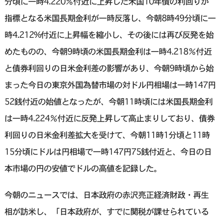
分頃に一時4.220％付近に上昇した米国10年債の利回りが
指標となる米国長期金利が一時反落し、今朝8時49分頃に一
時4.212%付近に上昇幅を縮小し、その後には再び反発を始
めたものの、今朝9時頃の米国長期金利は一時4.218％付近
と債券利回りの日米金利差の影響があり、今朝9時頃から始
まった今日の東京外国為替市場の対ドル円相場は一時147円
52銭付近の始値となったが、今朝11時頃には米国長期金利
は一時4.224％付近に反発上昇して高止まりしており、債券
利回りの日米金利差拡大を受けて、今朝11時1分頃と11時
15分頃にドルは円相場で一時147円75銭付近と、今日の日
本市場の円の安値でドルの高値を記録した。
今朝のニュースでは、日本政府の赤沢亮正経済財政・再生
相が訪米し、「日本政府が、すでに関税が課せられている