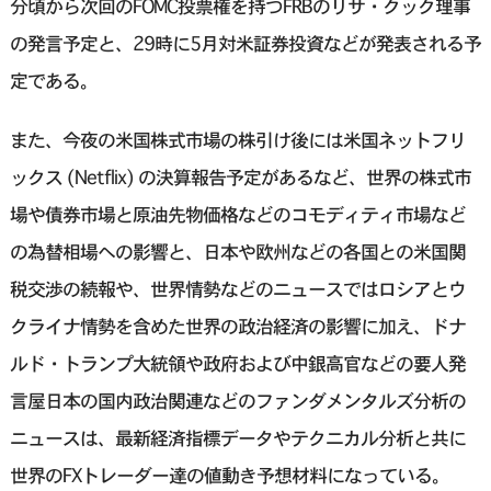
分頃から次回のFOMC投票権を持つFRBのリサ・クック理事
の発言予定と、29時に5月対米証券投資などが発表される予
定である。
また、今夜の米国株式市場の株引け後には米国ネットフリ
ックス (Netflix) の決算報告予定があるなど、世界の株式市
場や債券市場と原油先物価格などのコモディティ市場など
の為替相場への影響と、日本や欧州などの各国との米国関
税交渉の続報や、世界情勢などのニュースではロシアとウ
クライナ情勢を含めた世界の政治経済の影響に加え、ドナ
ルド・トランプ大統領や政府および中銀高官などの要人発
言屋日本の国内政治関連などのファンダメンタルズ分析の
ニュースは、最新経済指標データやテクニカル分析と共に
世界のFXトレーダー達の値動き予想材料になっている。