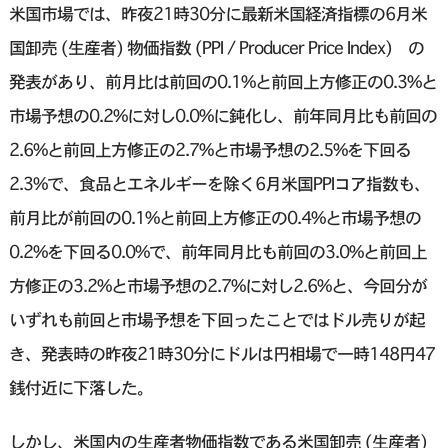
米国市場では、昨夜21時30分に最新米国経済指標の6月米
国卸売 (生産者) 物価指数 (PPI / Producer Price Index) の
発表があり、前月比は前回の0.1%と前回上方修正の0.3%と
市場予想の0.2%に対し0.0%に鈍化し、前年同月比も前回の
2.6%と前回上方修正の2.7%と市場予想の2.5%を下回る
2.3%で、食品とエネルギーを除く6月米国PPIコア指数も、
前月比が前回の0.1%と前回上方修正の0.4%と市場予想の
0.2%を下回る0.0%で、前年同月比も前回の3.0%と前回上
方修正の3.2%と市場予想の2.7%に対し2.6%と、今回分が
いずれも前回と市場予想を下回ったことではドル売りが起
き、発表時の昨夜21時30分にドルは円相場で一時148円47
銭付近に下落した。
しかし、米国内の生産者物価指数である米国卸売 (生産者)