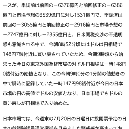
ースが、季調前は前回の−6376億円と前回修正の−6386
億円と市場予想の3539億円に対し1531億円で、季調済は
前回の−3055億円と前回修正の−2916億円と市場予想の
−2747億円に対し−2355億円と、日米関税交渉の不透明
感も意識される中で、今朝8時52分頃にはドルは円相場で
148円7銭付近に買い戻されていたため、今朝9時頃から始
まった今日の東京外国為替市場の対ドル円相場は一時148円
0銭付近の始値となり、この今朝9時0分の1分間の値動きの
中で瞬時に記録していた一時147円98銭付近が今日の日本
市場の円の高値でドルの安値となり、日本市場でもドルの
買い戻しが円相場で入り始めた。
日本市場では、今週末の7月20日の日曜日に投開票予定の日
本の参議院議員通常選挙を目前とした警戒感が高まってお