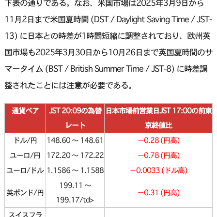
下表の通りである。なお、米国市場は2025年3月9日から
11月2日まで米国夏時間 (DST / Daylight Saving Time / JST-
13) に日本との時差が1時間短縮に調整されており、欧州英
国市場も2025年3月30日から10月26日まで英国夏時間のサ
マータイム (BST / British Summer Time / JST-8) に時差調
整されたことには注意が必要である。
通貨ペア
JST 20:09の為替
日本市場前営業日JST 17:00の前東
レート
京終値比
ドル/円
148.60 〜 148.61
−0.28 (円高)
ユーロ/円
172.20 〜 172.22
−0.78 (円高)
ユーロ/ドル
1.1586 〜 1.1588
−0.0033 (ドル高)
199.11 〜
英ポンド/円
−0.31 (円高)
199.17/td>
スイスフラ