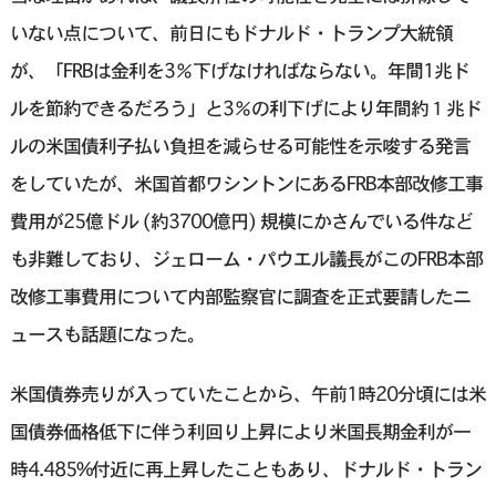
いない点について、前日にもドナルド・トランプ大統領
が、「FRBは金利を3％下げなければならない。年間1兆ド
ルを節約できるだろう」と3％の利下げにより年間約１兆ド
ルの米国債利子払い負担を減らせる可能性を示唆する発言
をしていたが、米国首都ワシントンにあるFRB本部改修工事
費用が25億ドル (約3700億円) 規模にかさんでいる件など
も非難しており、ジェローム・パウエル議長がこのFRB本部
改修工事費用について内部監察官に調査を正式要請したニ
ュースも話題になった。
米国債券売りが入っていたことから、午前1時20分頃には米
国債券価格低下に伴う利回り上昇により米国長期金利が一
時4.485%付近に再上昇したこともあり、ドナルド・トラン