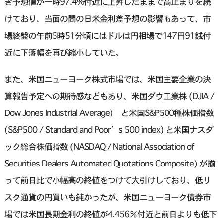
き予想値が一時97.4%付近に上昇したままで高止まりを続
けており、当面の間の日米金利差予想の影響もあって、市
場終盤の午前5時51分頃にはドルは円相場で147円91銭付
近に下落幅を再び縮小していた。
また、米国ニューヨーク株式市場では、米国主要企業の決
算報告予定への期待感などもあり、米国ダウ工業株 (DJIA /
Dow Jones Industrial Average) と米国S&P500種株価指数
(S&P500 / Standard and Poor’s 500 index) と米国ナスダ
ック総合株価指数 (NASDAQ / National Association of
Securities Dealers Automated Quotations Composite) が揃
って前日比で小幅高の終値をつけて大引けしており、低リ
スク通貨の円買いも鈍かったが、米国ニューヨーク債券市
場では米国長期金利の終値が4.456％付近と前日よりも低下