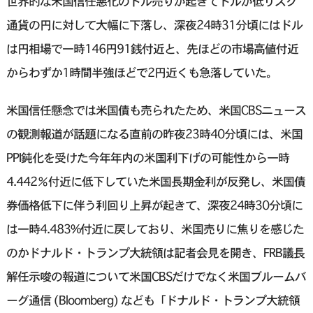
世界的な米国信任悪化のドル売りが起きてドルが低リスク
通貨の円に対して大幅に下落し、深夜24時31分頃にはドル
は円相場で一時146円91銭付近と、先ほどの市場高値付近
からわずか1時間半強ほどで2円近くも急落していた。
米国信任懸念では米国債も売られたため、米国CBSニュース
の観測報道が話題になる直前の昨夜23時40分頃には、米国
PPI鈍化を受けた今年年内の米国利下げの可能性から一時
4.442％付近に低下していた米国長期金利が反発し、米国債
券価格低下に伴う利回り上昇が起きて、深夜24時30分頃に
は一時4.483%付近に戻しており、米国売りに焦りを感じた
のかドナルド・トランプ大統領は記者会見を開き、FRB議長
解任示唆の報道について米国CBSだけでなく米国ブルームバ
ーグ通信 (Bloomberg) なども「ドナルド・トランプ大統領