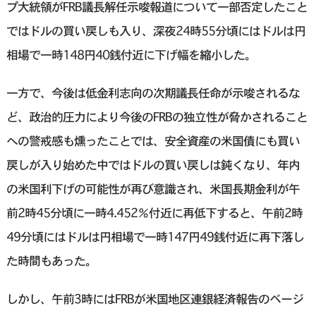
プ大統領がFRB議長解任示唆報道について一部否定したこと
ではドルの買い戻しも入り、深夜24時55分頃にはドルは円
相場で一時148円40銭付近に下げ幅を縮小した。
一方で、今後は低金利志向の次期議長任命が示唆されるな
ど、政治的圧力により今後のFRBの独立性が脅かされること
への警戒感も燻ったことでは、安全資産の米国債にも買い
戻しが入り始めた中ではドルの買い戻しは鈍くなり、年内
の米国利下げの可能性が再び意識され、米国長期金利が午
前2時45分頃に一時4.452％付近に再低下すると、午前2時
49分頃にはドルは円相場で一時147円49銭付近に再下落し
た時間もあった。
しかし、午前3時にはFRBが米国地区連銀経済報告のベージ