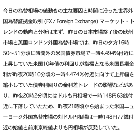
今日の為替相場の値動きの主な要因と時間に沿った世界外
国為替証拠金取引 (FX / Foreign Exchange) マーケット・ト
レンドの動向と分析はまず、昨日の日本市場終了後の欧州
市場と英国ロンドン外国為替市場では、昨日の夕方16時
50〜51分頃に時間外の米国債券市場で一時4.494%付近に
上昇していた米国10年債の利回りが指標となる米国長期金
利が昨夜20時10分頃の一時4.474％付近に向けて上昇幅を
縮小していた債券利回りの金利差トレードの影響などがあ
り、昨夜20時2分頃にはドルも円相場で一時148円63銭付
近に下落していたため、昨夜21時頃から始まった米国ニュ
ーヨーク外国為替市場の対ドル円相場は一時148円77銭付
近の始値と前東京終値よりも円相場が反発していた。