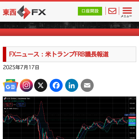
東西FX｜海外FX会社（ブローカー）の無料口座開設サポ
口座開設
FXニュース一覧
メニュー
FXニュース：米トランプFRB議長報道
2025年7月17日
X
Facebook
LinkedIn
Email