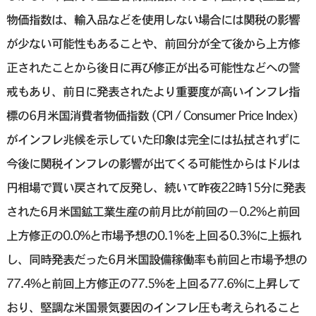
物価指数は、輸入品などを使用しない場合には関税の影響
が少ない可能性もあることや、前回分が全て後から上方修
正されたことから後日に再び修正が出る可能性などへの警
戒もあり、前日に発表されたより重要度が高いインフレ指
標の6月米国消費者物価指数 (CPI / Consumer Price Index)
がインフレ兆候を示していた印象は完全には払拭されずに
今後に関税インフレの影響が出てくる可能性からはドルは
円相場で買い戻されて反発し、続いて昨夜22時15分に発表
された6月米国鉱工業生産の前月比が前回の−0.2%と前回
上方修正の0.0%と市場予想の0.1%を上回る0.3%に上振れ
し、同時発表だった6月米国設備稼働率も前回と市場予想の
77.4%と前回上方修正の77.5%を上回る77.6%に上昇して
おり、堅調な米国景気要因のインフレ圧も考えられること