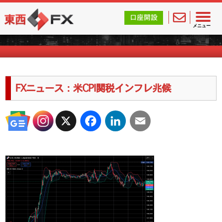
東西FX｜海外FX会社（ブローカー）の無料口座開設サポ
口座開設
海外FXのキャンペーン情報
メニュー
FXニュース：米CPI関税インフレ兆候
X
Facebook
LinkedIn
Email