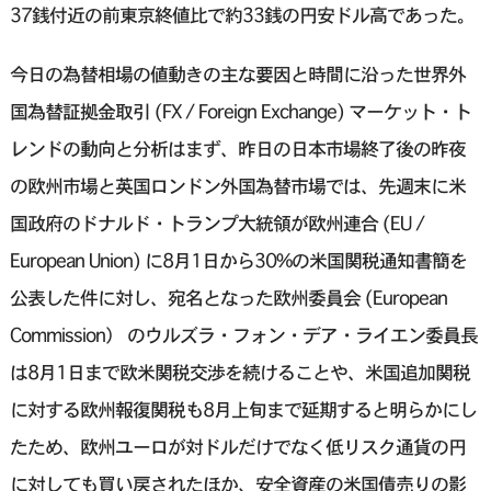
37銭付近の前東京終値比で約33銭の円安ドル高であった。
今日の為替相場の値動きの主な要因と時間に沿った世界外
国為替証拠金取引 (FX / Foreign Exchange) マーケット・ト
レンドの動向と分析はまず、昨日の日本市場終了後の昨夜
の欧州市場と英国ロンドン外国為替市場では、先週末に米
国政府のドナルド・トランプ大統領が欧州連合 (EU /
European Union) に8月1日から30%の米国関税通知書簡を
公表した件に対し、宛名となった欧州委員会 (European
Commission） のウルズラ・フォン・デア・ライエン委員長
は8月1日まで欧米関税交渉を続けることや、米国追加関税
に対する欧州報復関税も8月上旬まで延期すると明らかにし
たため、欧州ユーロが対ドルだけでなく低リスク通貨の円
に対しても買い戻されたほか、安全資産の米国債売りの影