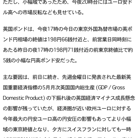
ただし、小幅域であったため、今夜20時台にはユーロ安ド
ル高への市場反転なども見せている。
英国ポンドは、今夜17時の今日の東京外国為替市場の英ポ
ンド円相場の終値は198円66銭付近と、前営業日同時刻に
あたる昨日の夜17時の198円71銭付近の前東京終値比で約
5銭の小幅な円高ポンド安だった。
主な要因は、前日に続き、先週金曜日に発表された最新英
国重要経済指標の5月月次英国国内総生産 (GDP / Gross
Domestic Product) の下振れ後の英国経済マイナス成長懸念
の影響が残っていたが、経済圏が近い欧州ユーロに対する
今年最大の円安ユーロ高の円安圧の影響もあってより小幅
域の東京終値となり、夕方にスイスフランに対しても一時