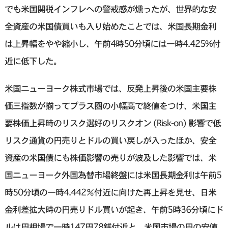
でも米国関税インフレへの警戒感が燻ったが、世界的な安
全資産の米国債買いも入り始めたことでは、米国長期金利
は上昇幅をやや縮小し、午前4時50分頃には一時4.425%付
近に低下した。
米国ニューヨーク株式市場では、反発上昇後の米国主要株
価三指数が揃ってプラス圏の小幅高で終値をつけ、米国主
要株価上昇時のリスク選好のリスクオン (Risk-on) 影響で低
リスク通貨の円売りとドルの買い戻しが入ったほか、安全
資産の米国債にも株価影響の売りが波及した影響では、米
国ニューヨーク外国為替市場終盤には米国長期金利は午前5
時50分頃の一時4.442％付近に向けた再上昇を見せ、日米
金利差拡大時の円売りドル買いが起き、午前5時36分頃にド
ルは円相場で一時147円78銭付近と、米国市場の円の安値