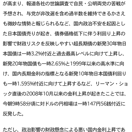
が高まり、報道各社の世論調査で自民・公明両党の苦戦が
予想され、与党が非改選を含め過半数を維持できるかさえ
も微妙な情勢と報じられるなど、国内政治不安を起因とし
た日本国債売りが起き、債券価格低下に伴う利回り上昇の
影響で財政リスクを反映しやすい超長期債の新発30年物日
本国債は一時3.2%付近と過去最高レベルに向けて上昇し、
新発20年物国債も一時2.65%と1999年以来の高水準に向
け、国内長期金利の指標となる新発10年物日本国債利回り
も一時1.595%付近に向けて上昇するなど、リーマン・ショ
ック直後の2008年10月以来の金利上昇が起きたことでは、
今朝9時58分頃に対ドルの円相場は一時147円56銭付近に
反発した。
ただし、政治影響の財政懸念による悪い国内金利上昇であ