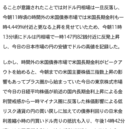
ることが意識されたことでは対ドル円相場は一旦反落し、
今朝11時頃の時間外の米国債券市場では米国長期金利も一
時4.449%付近と更なる上昇を見せていたため、今朝11時
13分頃にドルは円相場で一時147円82銭付近に反発上昇
し、今日の日本市場の円の安値でドルの高値を記録した。
しかし、時間外の米国債券市場で米国長期金利がピークア
ウトを始めると、今朝までの米国主要株価三指数上昇の影
響もあってプラス圏から始まっていた今日の東京株式市場
で今日の日経平均株価が前述の国内長期金利上昇による金
利警戒感から一時マイナス圏に反落した株価影響による低
リスク通貨の円の買い戻しに加えての債券利回りの日米金
利差縮小時の円買いドル売りの抵抗も入り、午後14時42分