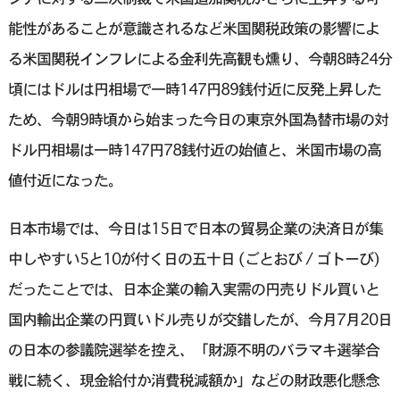
能性があることが意識されるなど米国関税政策の影響によ
る米国関税インフレによる金利先高観も燻り、今朝8時24分
頃にはドルは円相場で一時147円89銭付近に反発上昇した
ため、今朝9時頃から始まった今日の東京外国為替市場の対
ドル円相場は一時147円78銭付近の始値と、米国市場の高
値付近になった。
日本市場では、今日は15日で日本の貿易企業の決済日が集
中しやすい5と10が付く日の五十日 (ごとおび / ゴトーび)
だったことでは、日本企業の輸入実需の円売りドル買いと
国内輸出企業の円買いドル売りが交錯したが、今月7月20日
の日本の参議院選挙を控え、「財源不明のバラマキ選挙合
戦に続く、現金給付か消費税減額か」などの財政悪化懸念