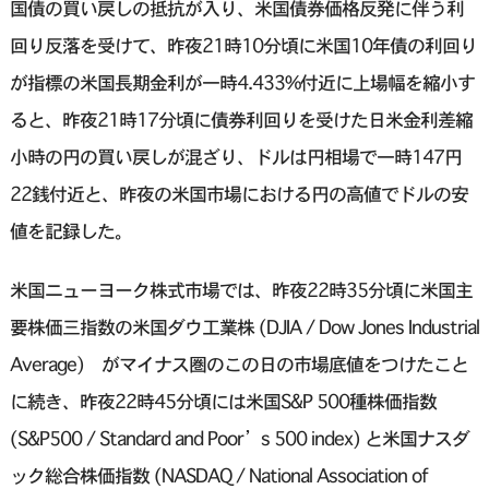
国債の買い戻しの抵抗が入り、米国債券価格反発に伴う利
回り反落を受けて、昨夜21時10分頃に米国10年債の利回り
が指標の米国長期金利が一時4.433%付近に上場幅を縮小す
ると、昨夜21時17分頃に債券利回りを受けた日米金利差縮
小時の円の買い戻しが混ざり、ドルは円相場で一時147円
22銭付近と、昨夜の米国市場における円の高値でドルの安
値を記録した。
米国ニューヨーク株式市場では、昨夜22時35分頃に米国主
要株価三指数の米国ダウ工業株 (DJIA / Dow Jones Industrial
Average) がマイナス圏のこの日の市場底値をつけたこと
に続き、昨夜22時45分頃には米国S&P 500種株価指数
(S&P500 / Standard and Poor’s 500 index) と米国ナスダ
ック総合株価指数 (NASDAQ / National Association of