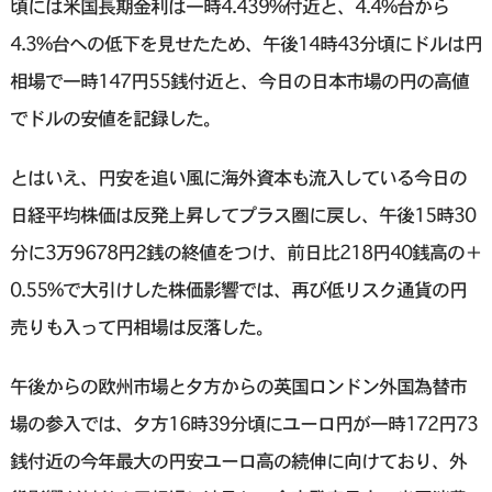
頃には米国長期金利は一時4.439%付近と、4.4%台から
4.3%台への低下を見せたため、午後14時43分頃にドルは円
相場で一時147円55銭付近と、今日の日本市場の円の高値
でドルの安値を記録した。
とはいえ、円安を追い風に海外資本も流入している今日の
日経平均株価は反発上昇してプラス圏に戻し、午後15時30
分に3万9678円2銭の終値をつけ、前日比218円40銭高の＋
0.55%で大引けした株価影響では、再び低リスク通貨の円
売りも入って円相場は反落した。
午後からの欧州市場と夕方からの英国ロンドン外国為替市
場の参入では、夕方16時39分頃にユーロ円が一時172円73
銭付近の今年最大の円安ユーロ高の続伸に向けており、外