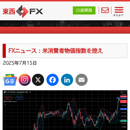
東西FX｜海外FX会社（ブローカー）の無料口座開設サポ
口座開設
FXニュース一覧
メニュー
FXニュース：米消費者物価指数を控え
2025年7月15日
X
Facebook
LinkedIn
Email