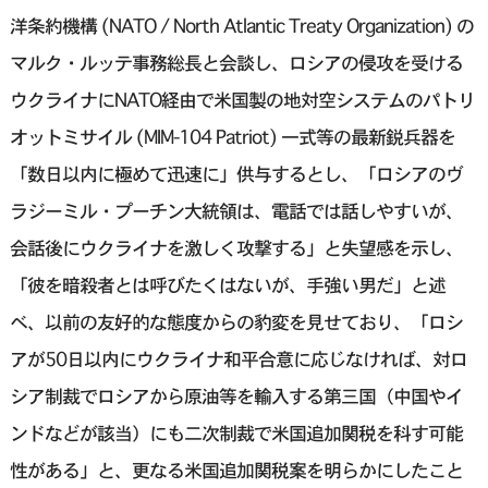
洋条約機構 (NATO / North Atlantic Treaty Organization) の
マルク・ルッテ事務総長と会談し、ロシアの侵攻を受ける
ウクライナにNATO経由で米国製の地対空システムのパトリ
オットミサイル (MIM-104 Patriot) 一式等の最新鋭兵器を
「数日以内に極めて迅速に」供与するとし、「ロシアのヴ
ラジーミル・プーチン大統領は、電話では話しやすいが、
会話後にウクライナを激しく攻撃する」と失望感を示し、
「彼を暗殺者とは呼びたくはないが、手強い男だ」と述
べ、以前の友好的な態度からの豹変を見せており、「ロシ
アが50日以内にウクライナ和平合意に応じなければ、対ロ
シア制裁でロシアから原油等を輸入する第三国（中国やイ
ンドなどが該当）にも二次制裁で米国追加関税を科す可能
性がある」と、更なる米国追加関税案を明らかにしたこと