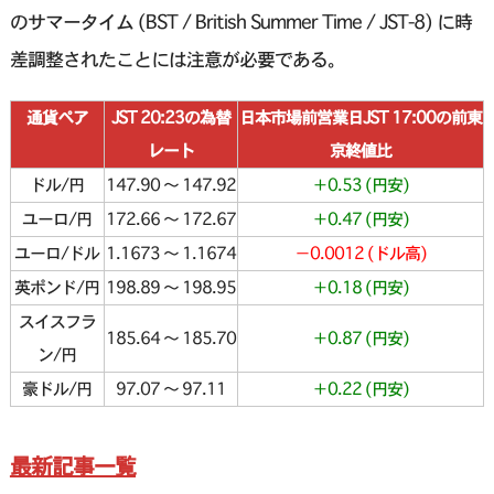
のサマータイム (BST / British Summer Time / JST-8) に時
差調整されたことには注意が必要である。
通貨ペア
JST 20:23の為替
日本市場前営業日JST 17:00の前東
レート
京終値比
ドル/円
147.90 〜 147.92
＋0.53 (円安)
ユーロ/円
172.66 〜 172.67
＋0.47 (円安)
ユーロ/ドル
1.1673 〜 1.1674
−0.0012 (ドル高)
英ポンド/円
198.89 〜 198.95
＋0.18 (円安)
スイスフラ
185.64 〜 185.70
＋0.87 (円安)
ン/円
豪ドル/円
97.07 〜 97.11
＋0.22 (円安)
最新記事一覧