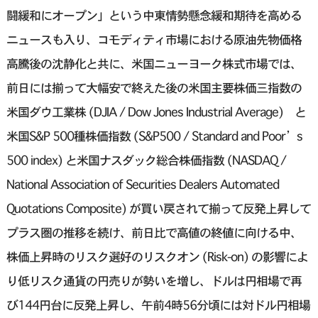
闘緩和にオープン」という中東情勢懸念緩和期待を高める
ニュースも入り、コモディティ市場における原油先物価格
高騰後の沈静化と共に、米国ニューヨーク株式市場では、
前日には揃って大幅安で終えた後の米国主要株価三指数の
米国ダウ工業株 (DJIA / Dow Jones Industrial Average) と
米国S&P 500種株価指数 (S&P500 / Standard and Poor’s
500 index) と米国ナスダック総合株価指数 (NASDAQ /
National Association of Securities Dealers Automated
Quotations Composite) が買い戻されて揃って反発上昇して
プラス圏の推移を続け、前日比で高値の終値に向ける中、
株価上昇時のリスク選好のリスクオン (Risk-on) の影響によ
り低リスク通貨の円売りが勢いを増し、ドルは円相場で再
び144円台に反発上昇し、午前4時56分頃には対ドル円相場