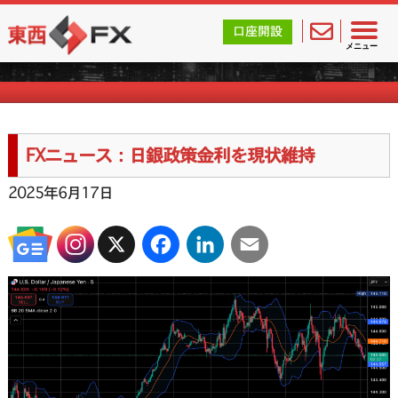
東西FX｜海外FX会社（ブローカー）の無料口座開設サポ
口座開設
FXニュース一覧
メニュー
FXニュース：日銀政策金利を現状維持
2025年6月17日
X
Facebook
LinkedIn
Email