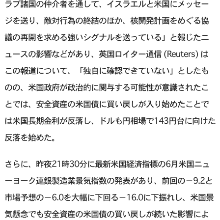
ラブ諸国の仲介者を通して、イスラエルと米国にメッセー
ジを送り、敵対行為の終結のほか、核開発計画をめぐる協
議の再開を求める強いシグナルを送っている」と報じたニ
ュースの影響などがあり、英国ロイター通信 (Reuters) は
この報道について、「独自に確認できていない」としたも
のの、米国政府が政治的に関与する可能性が意識されたこ
とでは、安全資産の米国債に買い戻しが入り始めたことで
は米国長期金利が反落し、ドルも円相場で143円台に向けた
反落を始めた。
さらに、昨夜21時30分に最新米国経済指標の6月米国ニュ
ーヨーク連銀製造業景気指数の発表があり、前回の−9.2と
市場予想の−6.0を大幅に下回る−16.0に下振れし、米国景
気懸念でも安全資産の米国債の買い戻しが続いた影響によ