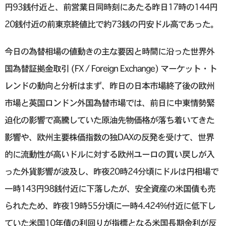
円93銭付近と、前営業日同時刻にあたる昨日17時の144円
20銭付近の前東京終値比で約73銭の円安ドル高であった。
今日の為替相場の値動きの主な要因と時間に沿った世界外
国為替証拠金取引 (FX / Foreign Exchange) マーケット・ト
レンドの動向と分析はまず、昨日の日本市場終了後の欧州
市場と英国ロンドン外国為替市場では、前日に中東情勢緊
迫化の影響で高騰していた原油先物価格が落ち着いてきた
影響や、欧州主要株価指数の独DAXの反発を受けて、世界
的に流動性が高いドルに対する欧州ユーロの買い戻しが入
った外貨影響が波及し、昨夜20時24分頃にドルは円相場で
一時143円98銭付近に下落したが、安全資産の米国債も売
られたため、昨夜19時55分頃に一時4.424%付近に低下し
ていた米国10年債の利回りが指標となる米国長期金利が反