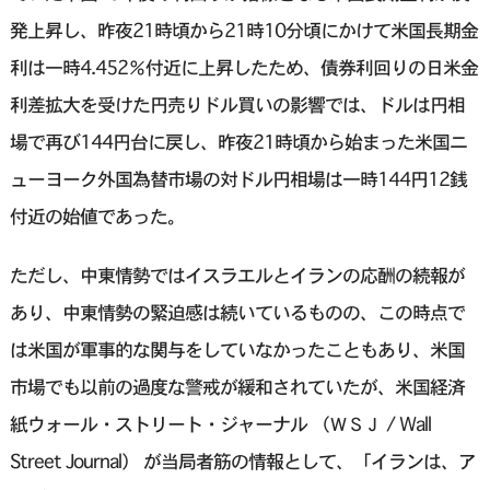
発上昇し、昨夜21時頃から21時10分頃にかけて米国長期金
利は一時4.452％付近に上昇したため、債券利回りの日米金
利差拡大を受けた円売りドル買いの影響では、ドルは円相
場で再び144円台に戻し、昨夜21時頃から始まった米国ニ
ューヨーク外国為替市場の対ドル円相場は一時144円12銭
付近の始値であった。
ただし、中東情勢ではイスラエルとイランの応酬の続報が
あり、中東情勢の緊迫感は続いているものの、この時点で
は米国が軍事的な関与をしていなかったこともあり、米国
市場でも以前の過度な警戒が緩和されていたが、米国経済
紙ウォール・ストリート・ジャーナル （ＷＳＪ / Wall
Street Journal） が当局者筋の情報として、「イランは、ア