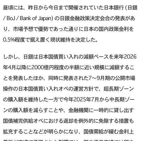
昼頃には、昨日から今日まで開催されていた日本銀行 (日銀
/ BoJ / Bank of Japan) の日銀金融政策決定会合の発表があ
り、市場予想で優勢であった通りに日本の国内政策金利を
0.5%程度で据え置く現状維持を決定した。
しかし、日銀は日本国債買い入れの減額ペースを来年2026
年4月以降に2000億円程度の半額に近い規模に減額するこ
とを発表したほか、同時に発表された7〜9月期の公開市場
操作の日本国債買い入れオペの運営方針で、超長期ゾーン
の購入額を維持した一方で今年2025年7月から中長期ゾー
ンの購入額を減らすことや、金融機関に一時的に貸し出す
国債補完供給オペにおける返却を例外的に免除する措置も
拡充することなどが明らかになり、国債需給が緩む金利上