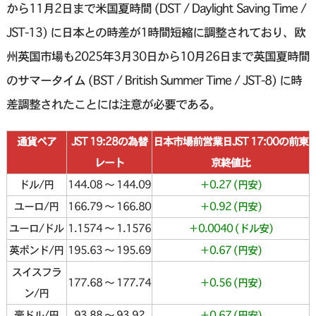
から11月2日まで米国夏時間 (DST / Daylight Saving Time /
JST-13) に日本との時差が1時間短縮に調整されており、欧
州英国市場も2025年3月30日から10月26日まで英国夏時間
のサマータイム (BST / British Summer Time / JST-8) に時
差調整されたことには注意が必要である。
通貨ペア
JST 19:28の為替
日本市場前営業日JST 17:00の前東
レート
京終値比
ドル/円
144.08 〜 144.09
＋0.27 (円安)
ユーロ/円
166.79 〜 166.80
＋0.92 (円安)
ユーロ/ドル
1.1574 〜 1.1576
＋0.0040 (ドル安)
英ポンド/円
195.63 〜 195.69
＋0.67 (円安)
スイスフラ
177.68 〜 177.74
＋0.56 (円安)
ン/円
豪ドル/円
93.88 〜 93.92
＋0.67 (円安)