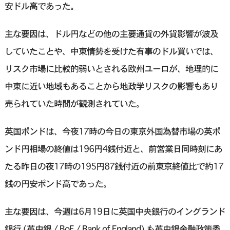
安ドル高であった。
主な要因は、ドル円などの他の主要通貨の外貨影響が波及
していたことや、中東情勢を受けた有事のドル買いでは、
リスク市場に比較的弱いとされる欧州ユーロが、地理的に
中東に近い地域もあることから地政学リスクの影響もあり
売られていた時間が観測されていた。
英国ポンドは、今夜17時の今日の東京外国為替市場の英ポ
ンド円相場の終値は196円4銭付近と、前営業日同時刻にあ
たる昨日の夜17時の195円87銭付近の前東京終値比で約17
銭の円安ポンド高であった。
主な要因は、今週は6月19日に英国中央銀行のイングランド
銀行 (英中銀 / BoE / Bank of England) も英中銀金融政策委