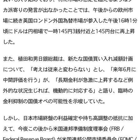
カ派寄りの発言が出なかったことでは、午後からの欧州市
場に続き英国ロンドン外国為替市場が参入した午後16時1分
頃にドルは円相場で一時145円3銭付近と145円台に再上昇
した。
また、植田和男日銀総裁は、新たな国債買い入れ減額計画
について、「考えは従来と変わらない」とし、「来年6月に
中間評価を行う」が、「長期金利が急激に上昇するなど例
外的な状況生じれば、機動的に対応する」と語り、臨時の
金利抑制の国債オペの可能性を示唆していた。
しかし、日本市場終盤の利益確定や持ち高調整の抵抗に加
えて、今夜この後から米国連邦準備制度理事会 (FRB /
Federal Reserve Board) が米国連邦公開市場委員会 (FOMC /