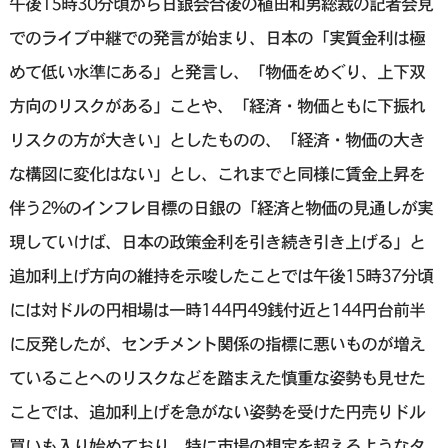
午後15時30分頃から日銀会合後の植田和男総裁の記者会見
でのライブ中継での発言が始まり、日本の「実質金利は極
めて低い水準にある」と発言し、「物価をめぐり、上下双
方向のリスクがある」ことや、「経済・物価ともに下振れ
リスクの方が大きい」としたものの、「経済・物価の大き
な構図に変化はない」とし、これまでと同様に賃金上昇を
伴う2%のインフレ目標の日銀の「経済と物価の見通しが実
現していけば、日本の政策金利を引き続き引き上げる」と
追加利上げ方向の維持を示唆したことでは午後15時37分頃
には対ドルの円相場は一時144円49銭付近と144円台前半
に反発したが、センチメント関係の指標に悪いものが増え
ていることへのリスクなどを踏まえた慎重な姿勢も見せた
ことでは、追加利上げを急がない姿勢を受けた円売りドル
買いも入り始めており、特に市場の想定を超えるようなタ