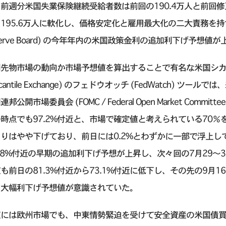
前週分米国失業保険継続受給者数は前回の190.4万人と前回修正の
195.6万人に軟化し、価格安定化と雇用最大化の二大責務を持つ米国連
serve Board) の今年年内の米国政策金利の追加利下げ予想値
先物市場の動向か市場予想値を算出することで有名な米国シカゴ・マー
rcantile Exchange) のフェドウオッチ (FedWatch) 
連邦公開市場委員会 (FOMC / Federal Open Market Co
時点でも97.2%付近と、市場で確定値と考えられている70％
りはやや下げており、前日には0.2%とわずかに一部で浮上
.8%付近の早期の追加利下げ予想が上昇し、次々回の7月29〜
も前日の81.3%付近から73.1%付近に低下し、その先の9月1
も大幅利下げ予想値が意識されていた。
夜には欧州市場でも、中東情勢緊迫を受けて安全資産の米国債買