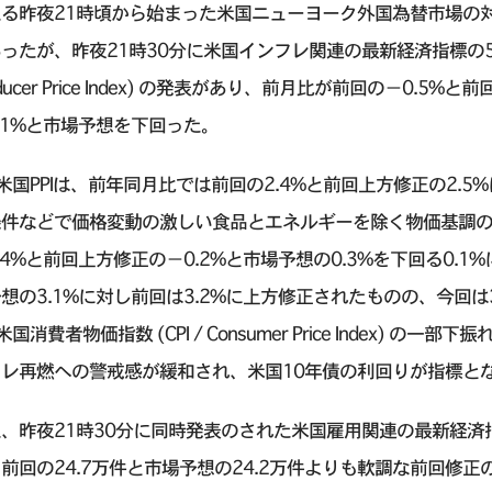
る昨夜21時頃から始まった米国ニューヨーク外国為替市場の対
ったが、昨夜21時30分に米国インフレ関連の最新経済指標の5月米国
oducer Price Index) の発表があり、前月比が前回の−0.5
.1%と市場予想を下回った。
米国PPIは、前年同月比では前回の2.4%と前回上方修正の2.5
件などで価格変動の激しい食品とエネルギーを除く物価基調の5
.4%と前回上方修正の−0.2%と市場予想の0.3%を下回る0
想の3.1%に対し前回は3.2%に上方修正されたものの、今回
米国消費者物価指数 (CPI / Consumer Price Index)
フレ再燃への警戒感が緩和され、米国10年債の利回りが指標と
た、昨夜21時30分に同時発表のされた米国雇用関連の最新経
前回の24.7万件と市場予想の24.2万件よりも軟調な前回修正