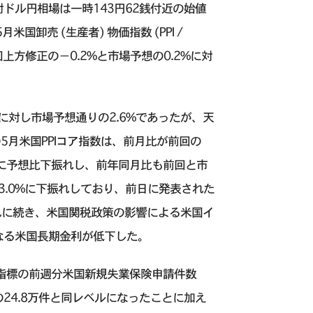
ドル円相場は一時143円62銭付近の始値
卸売 (生産者) 物価指数 (PPI /
%と前回上方修正の−0.2%と市場予想の0.2%に対
%に対し市場予想通りの2.6%であったが、天
月米国PPIコア指数は、前月比が前回の
.1%に予想比下振れし、前年同月比も前回と市
は3.0%に下振れしており、前日に発表された
 の一部下振れに続き、米国関税政策の影響による米国イ
なる米国長期金利が低下した。
済指標の前週分米国新規失業保険申請件数
の24.8万件と同レベルになったことに加え