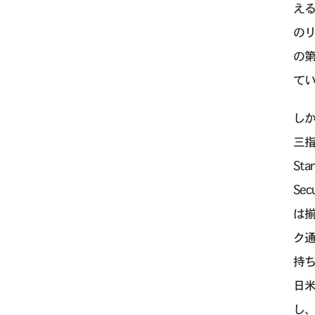
え
のリ
の
て
し
三指数
Sta
Se
は揃
ク
持ち
日米
し