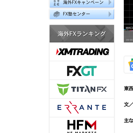
海外FXキャンペーン
FX塾センター
海外FXランキング
東西
文／
主