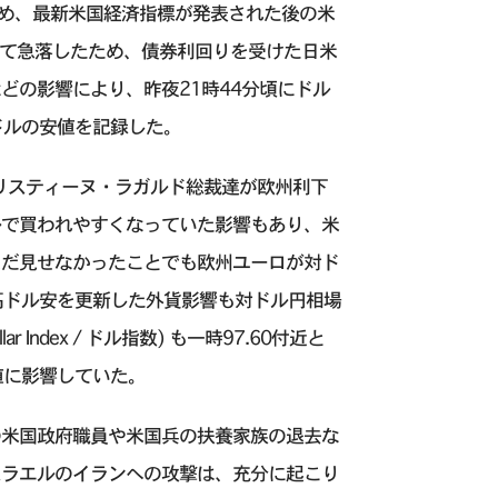
たため、最新米国経済指標が発表された後の米
向けて急落したため、債券利回りを受けた日米
どの影響により、昨夜21時44分頃にドル
ドルの安値を記録した。
nk) のクリスティーヌ・ラガルド総裁達が欧州利下
ルで買われやすくなっていた影響もあり、米
まだ見せなかったことでも欧州ユーロが対ド
ーロ高ドル安を更新した外貨影響も対ドル円相場
Index / ドル指数) も一時97.60付近と
値に影響していた。
の米国政府職員や米国兵の扶養家族の退去な
スラエルのイランへの攻撃は、充分に起こり