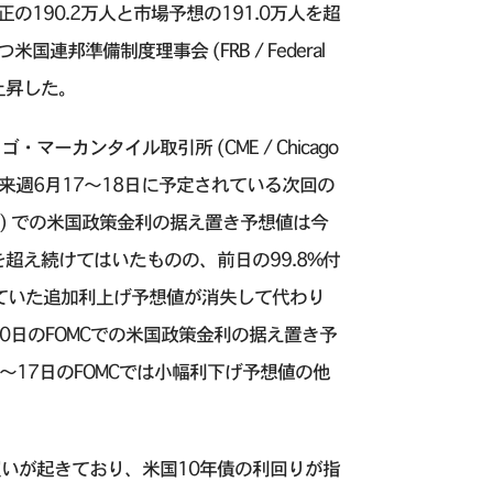
190.2万人と市場予想の191.0万人を超
邦準備制度理事会 (FRB / Federal
が上昇した。
カンタイル取引所 (CME / Chicago
ツールでは、来週6月17〜18日に予定されている次回の
mmittee) での米国政策金利の据え置き予想値は今
を超え続けてはいたものの、前日の99.8%付
していた追加利上げ予想値が消失して代わり
30日のFOMCでの米国政策金利の据え置き予
6〜17日のFOMCでは小幅利下げ予想値の他
いが起きており、米国10年債の利回りが指