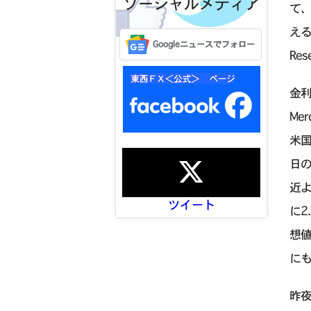
ソーシャルメディア
て、
える
Googleニュースでフォロー
Re
金利
Me
米国
日の
近よ
ツイート
に2
想値
に
昨