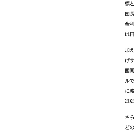
標と
国長
金
は円
加え
げ
国
ルで
に波
20
さ
ど