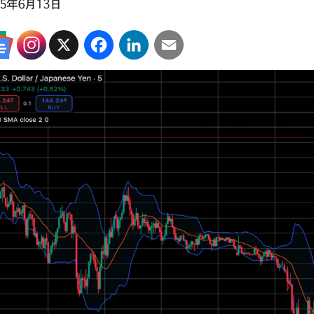
25年6月13日
X
Facebook
LinkedIn
Email