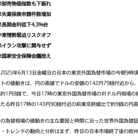
米卸売物価指数も下振れ
米失業保険申請件数増加
米長期金利低下4.3%台
中東情勢緊迫リスクオフ
米イラン攻撃に関与せず
米国家安全保障会議控え
2025年6月13日金曜日の日本の東京外国為替市場の今朝9時
トの値動きは、円の高値でドルの安値の142円79銭付近から、
約1円8銭で、今日17時の東京外国為替市場の対ドル円相場の終
たる昨日17時の143円90銭付近の前東京終値比で約9銭の円
の為替相場の値動きの主な要因と時間に沿った世界外国為替証拠金取引 (FX
ト・トレンドの動向と分析はまず、昨日の日本市場終了後の欧