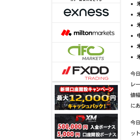
今日
レー
値幅
にあ
今日
ッ