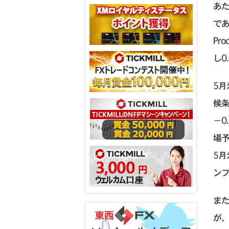
あた
であ
Pr
し0
5月
候条
−0
場予
5月
ン
ま
が、