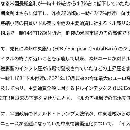
なる米国長期金利が一時4.4%台から4.3%台に低下してい
期金利はさらに低下し、昨夜22時頃の一時4.347%付近に
利差縮小時の円買いドル売りや他の主要通貨に対するドル売りな
相場で一時143円18銭付近と、昨夜の米国市場の円の高値で
て、先日に欧州中央銀行 (ECB / European Central Ba
サイクルの終了が近いことを示唆して以来、欧州ユーロが対ド
関税影響のインフレ圧が市場で警戒されていたほどの上昇圧を
一時1.1631ドル付近の2021年10月以来の今年最大のユ
及しており、主要通貨全般に対するドルインデックス (U.S. Dollar 
22年3月以来の下落を見せたことも、ドルの円相場での市場安
らに、米国政府のドナルド・トランプ大統領が、中東地域から
のニュースが話題になっていた中東情勢緊迫化について、「イ