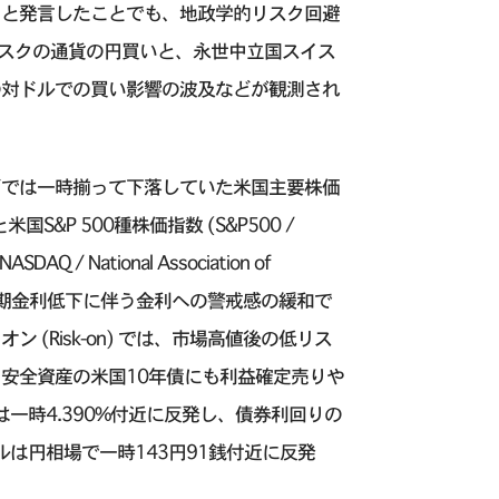
」と発言したことでも、地政学的リスク回避
や低リスクの通貨の円買いと、永世中立国スイス
の対ドルでの買い影響の波及などが観測され
どでは一時揃って下落していた米国主要株価
) と米国S&P 500種株価指数 (S&P500 /
Q / National Association of
ite) が、米国長期金利低下に伴う金利への警戒感の緩和で
(Risk-on) では、市場高値後の低リス
安全資産の米国10年債にも利益確定売りや
一時4.390%付近に反発し、債券利回りの
は円相場で一時143円91銭付近に反発