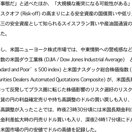
る事態だ」と述べたほか、「大規模な衝突になる可能性がある
スクオフ (Risk-off) の高まりによる安全資産の国債買い
第三の安全資産として知られるスイスフラン買いや産油国通貨
いた。
かし、米国ニューヨーク株式市場では、中東情勢への警戒感な
の米国ダウ工業株 (DJIA / Dow Jones Industrial Average
ndard and Poor’s 500 index) と米国ナスダック総合株価指数 (NASDA
curities Dealers Automated Quotations Compos
って反発してプラス圏に転じた株価影響のリスク選好のリスクオン 
通貨の円の利益確定売りや持ち高調整のドルの買い戻しも入り、
高調整が入ったことでは、昨夜23時30分頃には米国長期金利は
金利差拡大時の円売りドル買いも入り、深夜24時17分頃にドル
、米国市場の円の安値でドルの高値を記録した。