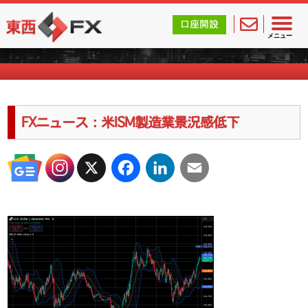
東西FX｜海外FX会社（ブローカー）の無料口座開設サポ
口座開設
海外FXのキャンペーン情報
メニュー
FXニュース：米ISM製造業景況感低下
X
Facebook
LinkedIn
Email