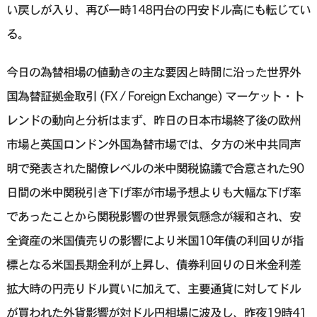
い戻しが入り、再び一時148円台の円安ドル高にも転じてい
る。
今日の為替相場の値動きの主な要因と時間に沿った世界外
国為替証拠金取引 (FX / Foreign Exchange) マーケット・ト
レンドの動向と分析はまず、昨日の日本市場終了後の欧州
市場と英国ロンドン外国為替市場では、夕方の米中共同声
明で発表された閣僚レベルの米中関税協議で合意された90
日間の米中関税引き下げ率が市場予想よりも大幅な下げ率
であったことから関税影響の世界景気懸念が緩和され、安
全資産の米国債売りの影響により米国10年債の利回りが指
標となる米国長期金利が上昇し、債券利回りの日米金利差
拡大時の円売りドル買いに加えて、主要通貨に対してドル
が買われた外貨影響が対ドル円相場に波及し、昨夜19時41