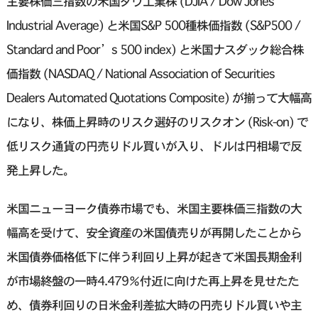
主要株価三指数の米国ダウ工業株 (DJIA / Dow Jones
Industrial Average) と米国S&P 500種株価指数 (S&P500 /
Standard and Poor’s 500 index) と米国ナスダック総合株
価指数 (NASDAQ / National Association of Securities
Dealers Automated Quotations Composite) が揃って大幅高
になり、株価上昇時のリスク選好のリスクオン (Risk-on) で
低リスク通貨の円売りドル買いが入り、ドルは円相場で反
発上昇した。
米国ニューヨーク債券市場でも、米国主要株価三指数の大
幅高を受けて、安全資産の米国債売りが再開したことから
米国債券価格低下に伴う利回り上昇が起きて米国長期金利
が市場終盤の一時4.479％付近に向けた再上昇を見せたた
め、債券利回りの日米金利差拡大時の円売りドル買いや主