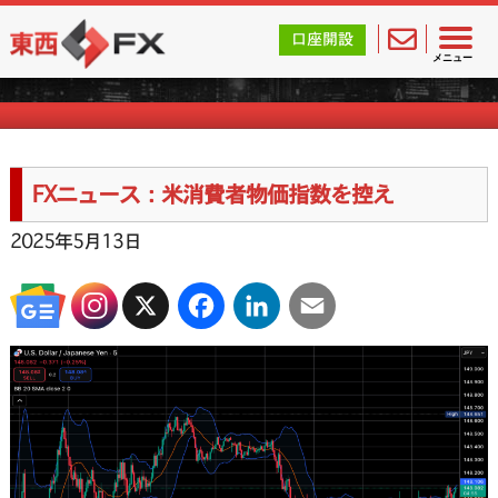
東西FX｜海外FX会社（ブローカー）の無料口座開設サポ
口座開設
FXニュース一覧
メニュー
FXニュース：米消費者物価指数を控え
2025年5月13日
X
Facebook
LinkedIn
Email