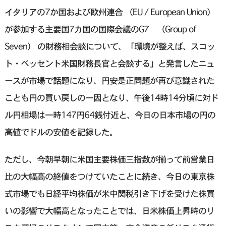
イタリアの7か国および欧州連合 （EU / European Union）
が参加する主要国7カ国の国際会議のG7 （Group of
Seven） の財務相会談について、「環境が整えば、スコッ
ト・ベッセント米国財務長官と会談する」と発言したニュ
ースが市場で話題になり、円安是正問題が再び意識された
ことも円の買い戻しの一因となり、午後14時14分頃に対ド
ル円相場は一時147円64銭付近と、今日の日本市場の円の
高値でドルの安値を記録した。
ただし、今朝早朝に米国主要株価三指数が揃って前営業日
比の大幅高の終値をつけていたことに続き、今日の東京株
式市場でも日経平均株価が米中関税引き下げを受けた株買
いの影響で大幅高となったことでは、日米株価上昇時のリ