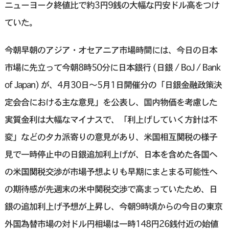
ニューヨーク終値比で約3円9銭の大幅な円安ドル高をつけ
ていた。
今朝早朝のアジア・オセアニア市場時間には、今日の日本
市場に先立って今朝8時50分に日本銀行 (日銀 / BoJ / Bank
of Japan) が、4月30日〜5月1日開催分の「日銀金融政策決
定会合における主な意見」を公表し、国内物価を考慮した
実質金利は大幅なマイナスで、「利上げしていく方針は不
変」などのタカ派寄りの意見があり、米国相互関税の様子
見で一時停止中の日銀追加利上げが、日本を含めた各国へ
の米国関税交渉が市場予想よりも早期にまとまる可能性へ
の期待感が先週末の米中関税交渉で高まっていたため、日
銀の追加利上げ予想が上昇し、今朝9時頃からの今日の東京
外国為替市場の対ドル円相場は一時148円26銭付近の始値