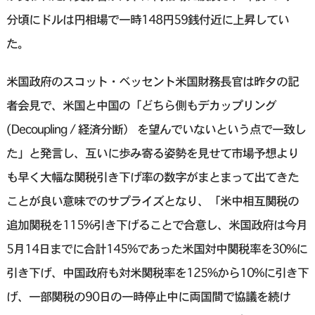
分頃にドルは円相場で一時148円59銭付近に上昇してい
た。
米国政府のスコット・ベッセント米国財務長官は昨夕の記
者会見で、米国と中国の「どちら側もデカップリング
(Decoupling / 経済分断） を望んでいないという点で一致し
た」と発言し、互いに歩み寄る姿勢を見せて市場予想より
も早く大幅な関税引き下げ率の数字がまとまって出てきた
ことが良い意味でのサプライズとなり、「米中相互関税の
追加関税を115%引き下げることで合意し、米国政府は今月
5月14日までに合計145%であった米国対中関税率を30%に
引き下げ、中国政府も対米関税率を125%から10%に引き下
げ、一部関税の90日の一時停止中に両国間で協議を続け