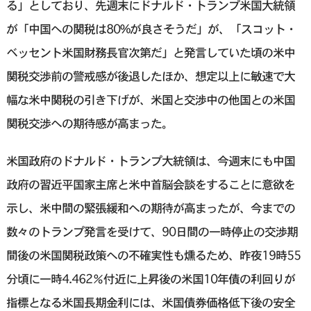
る」としており、先週末にドナルド・トランプ米国大統領
が「中国への関税は80%が良さそうだ」が、「スコット・
ベッセント米国財務長官次第だ」と発言していた頃の米中
関税交渉前の警戒感が後退したほか、想定以上に敏速で大
幅な米中関税の引き下げが、米国と交渉中の他国との米国
関税交渉への期待感が高まった。
米国政府のドナルド・トランプ大統領は、今週末にも中国
政府の習近平国家主席と米中首脳会談をすることに意欲を
示し、米中間の緊張緩和への期待が高まったが、今までの
数々のトランプ発言を受けて、90日間の一時停止の交渉期
間後の米国関税政策への不確実性も燻るため、昨夜19時55
分頃に一時4.462％付近に上昇後の米国10年債の利回りが
指標となる米国長期金利には、米国債券価格低下後の安全