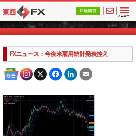
東西FX｜海外FX会社（ブローカー）の無料口座開設サポ
口座開設
海外FXのキャンペーン情報
メニュー
FXニュース：今夜米雇用統計発表控え
X
Facebook
LinkedIn
Email