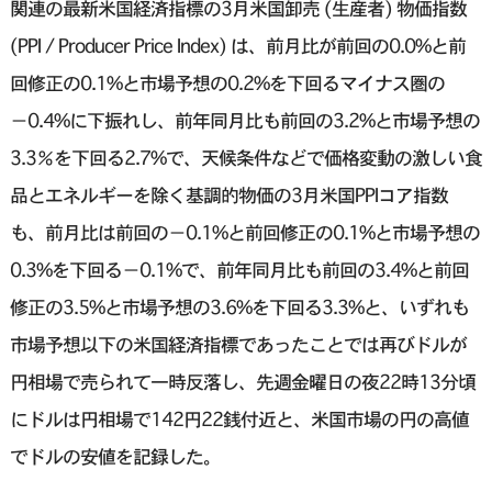
関連の最新米国経済指標の3月米国卸売 (生産者) 物価指数
(PPI / Producer Price Index) は、前月比が前回の0.0%と前
回修正の0.1%と市場予想の0.2%を下回るマイナス圏の
−0.4%に下振れし、前年同月比も前回の3.2%と市場予想の
3.3％を下回る2.7%で、天候条件などで価格変動の激しい食
品とエネルギーを除く基調的物価の3月米国PPIコア指数
も、前月比は前回の−0.1%と前回修正の0.1%と市場予想の
0.3%を下回る−0.1%で、前年同月比も前回の3.4%と前回
修正の3.5%と市場予想の3.6%を下回る3.3%と、いずれも
市場予想以下の米国経済指標であったことでは再びドルが
円相場で売られて一時反落し、先週金曜日の夜22時13分頃
にドルは円相場で142円22銭付近と、米国市場の円の高値
でドルの安値を記録した。