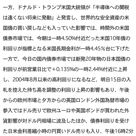
一方、ドナルド・トランプ米国大統領が「半導体への関税
は遠くない将来に発動」と発言し、世界的な安全資産の米
国債の買い戻しなども入っていた影響では、時間外の米国
債券市場では、今朝は一時4.50%付近だった米国10年債の
利回りが指標となる米国長期金利が一時4.45％台に下げた
一方で、今日の国内債券市場では新発20年物の日本国債の
利回りが前営業日比で＋0.135%の一時2.44%付近に上昇
し、2004年8月以来の高利回りになるなど、明日15日の入
札を控えた持ち高を調整の利回り上昇の影響もあり、午後
からの欧州市場と夕方からの英国ロンドン外国為替市場の
参入ではドル売りで欧州ユーロや英国ポンドが買われた外
貨影響が対ドル円相場に波及したほか、債券利回りを受け
た日米金利差縮小時の円買いドル売りも入り、午後16時2分