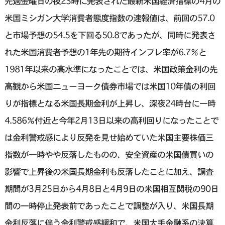
先週金曜日の夜23時に発表された最新米国経済指標の4月の
米国ミシガン大学消費者態度指数の速報値は、前回の57.0
と市場予想の54.5を下回る50.8であったが、同時に発表さ
れた米国消費者予想の1年先の期待インフレ率が6.7％と
1981年以来の高水準になったことでは、米国政策金利の先
高観から米国ニューヨーク債券市場では米国10年債の利回
りが指標となる米国長期金利が上昇し、深夜24時台に一時
4.586％付近と今年2月13日以来の高利回りになったことで
は金利警戒感により反発を見せ始めていた米国主要株価三
指数が一時やや反落したものの、安全資産の米国債買いの
影響で上昇後の米国長期金利も反落したことに加え、調査
期間が3月25日から4月8日と4月9日の米国相互関税の90日
間の一時停止発表前であったことで調整が入り、米国長期
金利反落に伴う金利警戒感緩和で、米国大手金融系の決算