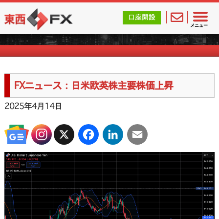
東西FX｜海外FX会社（ブローカー）の無料口座開設サポ
口座開設
FXニュース一覧
メニュー
FXニュース：日米欧英株主要株価上昇
2025年4月14日
X
Facebook
LinkedIn
Email