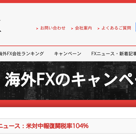
）の無料口座開設サポート
お問い合わせ
会社案内
よくあるご質問
海外FX会社ランキング
キャンペーン
FXニュース・新着記
海外FXのキャン
Xニュース：米対中報復関税率104%