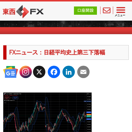
東西FX｜海外FX会社（ブローカー）の無料口座開設サポ
口座開設
海外FXのキャンペーン情報
メニュー
FXニュース：日経平均史上第三下落幅
X
Facebook
LinkedIn
Email