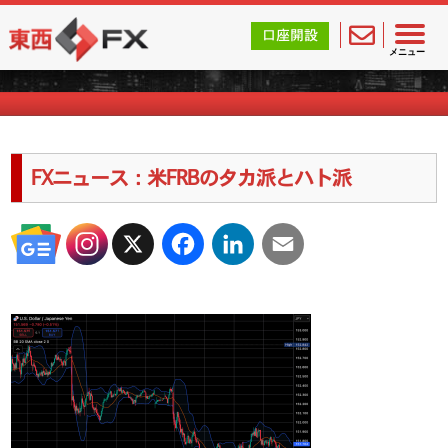
東西FX｜海外FX会社（ブローカー）の無料口座開設サポ
口座開設
海外FXのキャンペーン情報
メニュー
FXニュース：米FRBのタカ派とハト派
X
Facebook
LinkedIn
Email