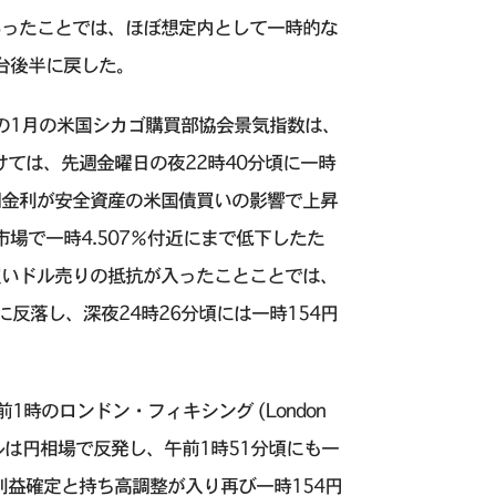
あったことでは、ほぼ想定内として一時的な
台後半に戻した。
の1月の米国シカゴ購買部協会景気指数は、
受けては、先週金曜日の夜22時40分頃に一時
長期金利が安全資産の米国債買いの影響で上昇
場で一時4.507％付近にまで低下したた
買いドル売りの抵抗が入ったことことでは、
に反落し、深夜24時26分頃には一時154円
時のロンドン・フィキシング (London
ドルは円相場で反発し、午前1時51分頃にも一
利益確定と持ち高調整が入り再び一時154円