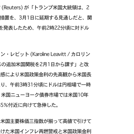
euters) が「トランプ米国大統領は、2
措置を、3月1日に延期する見通しだと、関
を発表したため、午前2時22分頃に対ドル
(Karoline Leavitt / カロリン
％の追加米国関税を2月1日から課す」と改
戒感により米国政策金利の先高観から米国長
り、午前3時31分頃にドルは円相場で一時
、米国ニューヨーク債券市場では米国10年
85％付近に向けて急伸した。
は米国主要株価三指数が揃って高値で引けて
受けた米国インフレ再燃警戒と米国政策金利