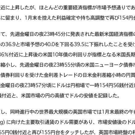
付近に上昇したが、ほとんどの重要経済指標が市場予想通りで
に留まり、1月末を控えた利益確定や持ち高調整で再び154円
て、先週金曜日の夜23時45分に発表された最新米国経済指標
の36.9と市場予想の40.0を下回る39.5に下振れしたことを
536％付近に上昇後の米国10年債の利回りが指標となる米国
縮小し、先週金曜日の夜23時55分頃の米国ニューヨーク債券市
、債券利回りを受けた金利差トレードの日米金利差縮小時の円
金曜日の夜23時57分頃にドルは円相場で一時154円56銭付近
2銭付近と、米国市場の円の高値でドルの安値を記録した。
し、同時進行中の世界最大規模の英国市場では1月末最終の午前1
xing) に向けた主要取引通貨のドル需要があり、市場安値後の
55円0銭付近と再び155円台をタッチしたが、英国市場終盤の