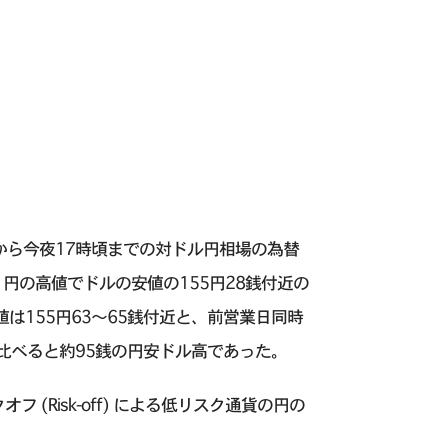
から今夜17時頃までの対ドル円相場の為替
円の高値でドルの安値の155円28銭付近の
は155円63〜65銭付近と、前営業日同時
と比べると約95銭の円安ドル高であった。
(Risk-off) による低リスク通貨の円の