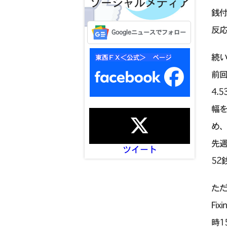
ソーシャルメディア
銭
反応
Googleニュースでフォロー
続い
前回
4.
幅を
め
先週
ツイート
5
ただ
Fi
時1