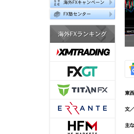
海外FXキャンペーン
FX塾センター
海外FXランキング
東西
文／
主