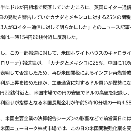
半にドルが円相場で反落していたところに、英国ロイター通信 (R
日の発動を警告していたカナダとメキシコに対する25％の関税
筋3人がロイター通信に対して明らかにした」とのニュース記事
場は一時154円66銭付近に反落した。
し、この一部報道に対して、米国ホワイトハウスのキャロライン・レビット 
ロリーナ) 報道官が、「カナダとメキシコに25％、中国に10
て表明して否定したため、再び米国関税によるインフレ再燃警
金利が上昇を始めたほか、主要通貨に対するドル買いが優勢にな
5円22銭付近と、米国市場での円の安値でドルの高値を記録し
利回りが指標となる米国長期金利が午前5時40分頃の一時4.5
方、米国主要企業の決算報告シーズンの影響などで前営業日に
た米国ニューヨーク株式市場では、この日の米国関税強化案を