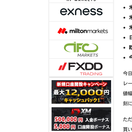
今日
レー
値幅
刻に
ただ
買