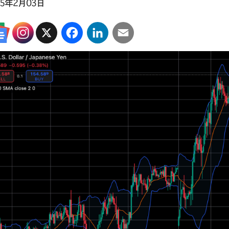
25年2月03日
X
Facebook
LinkedIn
Email