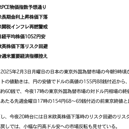
米PCE物価指数予想通り
米長期金利上昇株価下落
米関税インフレ再燃警戒
日経平均株価1052円安
欧英株価下落リスク回避
今週米重要経済指標控え
2025年2月3日月曜日の日本の東京外国為替市場の今朝9時頃
トの値動きは、円の安値でドルの高値の155円88銭付近から、
約60銭で、今夜17時の東京外国為替市場の対ドル円相場の終値
あたる先週金曜日17時の154円68〜69銭付近の前東京終値
し、今夜20時台には日米欧英株価下落時のリスク回避のリスクオフ 
い戻しでは、小幅な円高ドル安への市場反転も見せている。