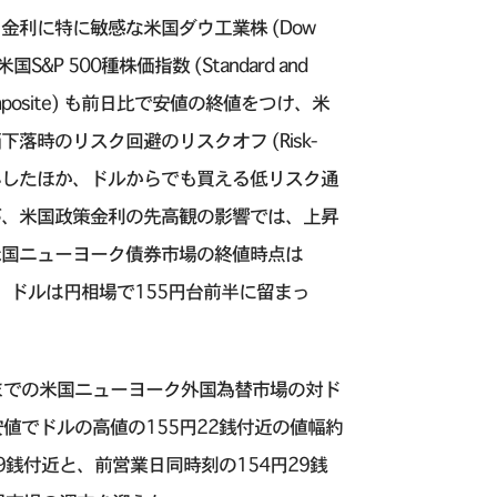
利に特に敏感な米国ダウ工業株 (Dow
国S&P 500種株価指数 (Standard and
Composite) も前日比で安値の終値をつけ、米
時のリスク回避のリスクオフ (Risk-
縮小したほか、ドルからでも買える低リスク通
が、米国政策金利の先高観の影響では、上昇
米国ニューヨーク債券市場の終値時点は
は、ドルは円相場で155円台前半に留まっ
までの米国ニューヨーク外国為替市場の対ド
値でドルの高値の155円22銭付近の値幅約
9銭付近と、前営業日同時刻の154円29銭