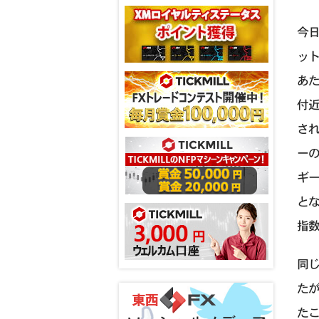
今日
ッ
あた
付
され
ーの
ギー
とな
指数
同じ
たが
たこ