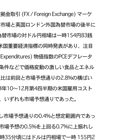
 / Foreign Exchange) マーケ
州市場と英国ロンドン外国為替市場の後半に
替市場の対ドル円相場は一時154円83銭
新米国重要経済指標の同時発表があり、注目
 Expenditures) 物価指数のPCEデフレータ
天候条件などで価格変動の激しい食品とエネル
比は前回と市場予想通りの2.8%の横ばい
4年10〜12月第4四半期の米国雇用コスト
と、いずれも市場予想通りであった。
し市場予想通りの0.4%と想定範囲内であっ
と市場予想の0.5%を上回る0.7%に上振れし
35分頃にはドルは円相場で一時 155円2