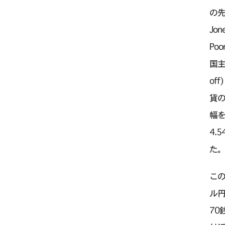
の先
Jo
Po
国主
of
貨
幅
4.
た
この
ル円
70