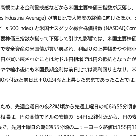
高観による金利警戒感などから米国主要株価三指数が反落し、金
nes Industrial Average) が前日比で大幅安の終値に向けたほか、米
or’s 500 index) と米国ナスダック総合株価指数 (NASDAQ 
要株価三指数が揃って下落して引けた影響では、米国主要株価下落
f) で安全資産の米国債が買い戻され、利回りの上昇幅をやや
の円が買い戻されたことは対ドル円相場では円の抵抗となった
をやや縮小後にも米国長期金利は前日比では高利回りとなり、
540％付近と前日比＋0.024％と上昇したままであったことで
。
ため、先週金曜日の夜22時頃から先週土曜日の朝6時55分頃
相場は、円の高値でドルの安値の154円52銭付近から、円の安
銭で、先週土曜日の朝6時55分頃のニューヨーク終値は155円1