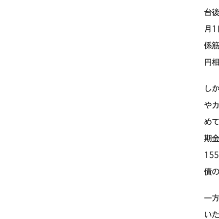
台後
月1
係
円相
しか
やカ
め
期
15
債の
一
い