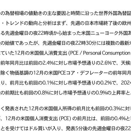
の為替相場の値動きの主な要因と時間に沿った世界外国為替証拠金取引 (FX
ト・トレンドの動向と分析はまず、先週の日本市場終了後の欧
る先週金曜日の夜22時頃から始まった米国ニューヨーク外国為
近の始値であったが、先週金曜日の夜22時30分には複数の最
ていた12月の米国個人消費支出 (PCE / Personal Consumption
前年同月比は前回の2.4%に対し市場予想通りの2.6%で、
除く物価基調の12月の米国PCEコア・デフレーターの前年同月
り、前月比も前回の0.1%に対し市場予想通りの0.2%で、202
の前期比も前回の0.8%に対し市場予想通りの0.9%の上昇率
く発表された12月の米国個人所得の前月比も前回の0.3%に対
、12月の米国個人消費支出 (PCE) の前月比は、前回の0.4%
とを受けてはドル買いが入り、発表5分後の先週金曜日の夜22時