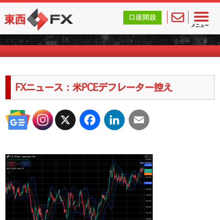
東西FX｜海外FX会社（ブローカー）の無料口座開設サポ
口座開設
海外FXのキャンペーン情報
メニュー
FXニュース：米PCEデフレーター控え
X
Facebook
LinkedIn
Email