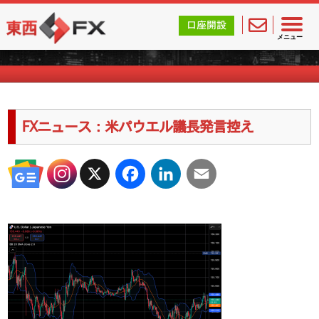
東西FX｜海外FX会社（ブローカー）の無料口座開設サポ
口座開設
海外FXのキャンペーン情報
メニュー
FXニュース：米パウエル議長発言控え
X
Facebook
LinkedIn
Email