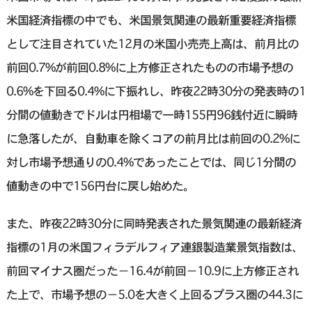
米国経済指標の中でも、米国景気関連の最新重要経済指標
として注目されていた12月の米国小売売上高は、前月比の
前回0.7%が前回0.8%に上方修正されたものの市場予想の
0.6%を下回る0.4%に下振れし、昨夜22時30分の発表時の1
分間の値動きでドルは円相場で一時155円96銭付近に瞬時
に急落したが、自動車を除くコアの前月比は前回の0.2%に
対し市場予想通りの0.4%であったことでは、同じ1分間の
値動きの中で156円台に戻し始めた。
また、昨夜22時30分に同時発表された景気関連の最新経済
指標の1月の米国フィラデルフィア連銀製造業景気指数は、
前回マイナス圏だった−16.4が前回−10.9に上方修正され
た上で、市場予想の−5.0を大きく上回るプラス圏の44.3に