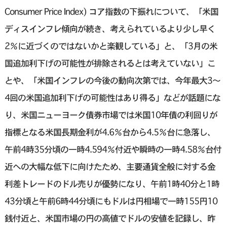
Consumer Price Index) コア指数の下振れについて、「米国
ディスインフレ傾向が続き、考えられているより少し早く
2％に近づくのではないかと楽観している」と、「3月の米
国追加利下げの可能性が排除されるとは考えていない」こ
とや、「米国インフレの今後の動向次第では、今年最大3〜
4回の米国追加利下げの可能性はあり得る」などが話題にな
り、米国ニューヨーク債券市場では米国10年債の利回りが
指標となる米国長期金利が4.6％台から4.5％台に急落し、
午前4時35分頃の一時4.594％付近や瞬時の一時4.58％台付
近への大幅な低下に向けたため、主要通貨全般に対する金
利差トレードのドル売りが優勢になり、午前1時40分と1時
43分頃と午前6時44分頃にもドルは円相場で一時155円10
銭付近と、米国市場の円の高値でドルの安値を記録し、昨