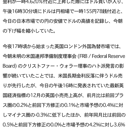
金利が一時4.620％付近に上昇した際にはドル買いが入り、
午後16時30分頃にドルは円相場で一時155円78銭付近と、
今日の日本市場での円の安値でドルの高値を記録し、今朝
の下げ幅を縮小していた。
今夜17時頃から始まった英国ロンドン外国為替市場では、
今朝未明の米国連邦準備制度理事会 (FRB / Federal Reserve
Board) のクリストファー・ウォラー理事のハト派発言の影
響が続いていたことでは、米国長期金利反落に伴うドル売
りが先行したが、今日の午後16時に発表されていた最新英
国経済指標の12月の英国小売売上高が、前月比は前回プラ
ス圏の0.2%と前回下方修正の0.1%と市場予想の0.4%に対
しマイナス圏の-0.3%に低下したほか、前年同月比は前回の
0.5%と前回下方修正の0.0%と市場予想の4.2%に対し3.6%