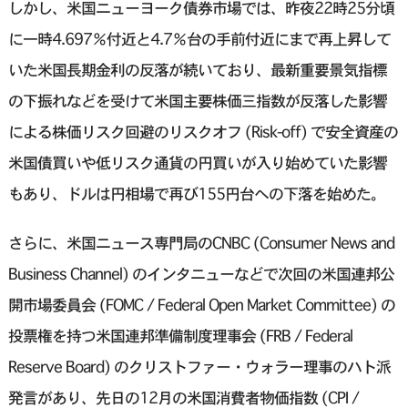
しかし、米国ニューヨーク債券市場では、昨夜22時25分頃
に一時4.697％付近と4.7％台の手前付近にまで再上昇して
いた米国長期金利の反落が続いており、最新重要景気指標
の下振れなどを受けて米国主要株価三指数が反落した影響
による株価リスク回避のリスクオフ (Risk-off) で安全資産の
米国債買いや低リスク通貨の円買いが入り始めていた影響
もあり、ドルは円相場で再び155円台への下落を始めた。
さらに、米国ニュース専門局のCNBC (Consumer News and
Business Channel) のインタニューなどで次回の米国連邦公
開市場委員会 (FOMC / Federal Open Market Committee) の
投票権を持つ米国連邦準備制度理事会 (FRB / Federal
Reserve Board) のクリストファー・ウォラー理事のハト派
発言があり、先日の12月の米国消費者物価指数 (CPI /