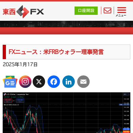
東西FX｜海外FX会社（ブローカー）の無料口座開設サポ
口座開設
FXニュース一覧
メニュー
FXニュース：米FRBウォラー理事発言
2025年1月17日
X
Facebook
LinkedIn
Email