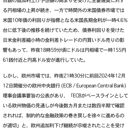
日銀の追加利上げ予想値の高まりを受けた主要通貨に対す
る円相場の上昇が続き、一方で時間外の米国債券市場では
米国10年債の利回りが指標となる米国長期金利が一時4.6％
台に低下後の推移を続けていたため、債券利回りを受けた
日米金利差縮小時の金利差トレードの円買いドル売りの影
響もあって、昨夜18時59分頃にドルは円相場で一時155円
61銭付近と円高ドル安が進行していた。
しかし、欧州市場では、昨夜21時30分に前回2024年12月
12日開催分の欧州中央銀行 (ECB / European Central Bank)
理事会議事要旨の公表があり、「ECBがベースラインとして
いる欧州物価の見通しが今後数カ月または数四半期で確認
されれば、制約的な金融政策の巻き戻しを徐々に進めるの
が適切」と、欧州追加利下げ継続が示唆されたことを受け