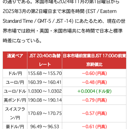
の通りである。米国市場も2024年11月の第1日曜日から
2025年3月の第2日曜日まで米国冬時間 (EST / Eastern
Standard Time / GMT-5 / JST -14) にあたるため、現在の世
界市場では欧州・英国・米国市場共に冬時間で日本と標準
時差になっている。
通貨ペア
JST 20:40の為替
日本市場前営業日JST 17:00の前東
レート
京終値比
ドル/円
155.68 〜 155.70
−0.60 (円高)
ユーロ/円
160.39 〜 160.41
−0.48 (円高)
ユーロ/ドル
1.0300 〜 1.0302
＋0.0004 (ドル安)
英ポンド/円
190.08 〜 190.14
−0.79 (円高)
スイスフラ
170.69 〜 170.75
−0.57 (円高)
ン/円
豪ドル/円
96.49 〜 96.53
−0.61 (円高)