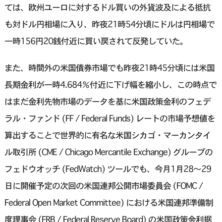
ては、欧州ユーロに対するドル買いの外貨波及による抵抗
も対ドル円相場に入り、昨夜21時54分頃にドルは円相場で
一時156円20銭付近に買い戻されて反発していた。
また、時間外の米国債券市場でも昨夜21時45分頃には米国
長期金利が一時4.684％付近に下げ幅を縮小し、この時点で
はまだ金利先物市場のデータを基に米国政策金利のフェデ
ラル・ファンド (FF / Federal Funds) レートの市場予想値を
算出することで世界的に有名な米国シカゴ・マーカンタイ
ル取引所 (CME / Chicago Mercantile Exchange) グループの
フェドウオッチ (FedWatch) ツールでも、今月1月28〜29
日に開催予定の次回の米国連邦公開市場委員会 (FOMC /
Federal Open Market Committee) における米国連邦準備制
度理事会 (FRB / Federal Reserve Board) の米国政策金利据