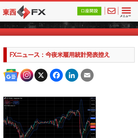
東西FX｜海外FX会社（ブローカー）の無料口座開設サポ
口座開設
海外FXのキャンペーン情報
メニュー
FXニュース：今夜米雇用統計発表控え
X
Facebook
LinkedIn
Email