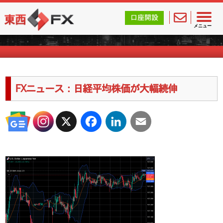
東西FX｜海外FX会社（ブローカー）の無料口座開設サポ
口座開設
海外FXのキャンペーン情報
メニュー
FXニュース：日経平均株価が大幅続伸
X
Facebook
LinkedIn
Email