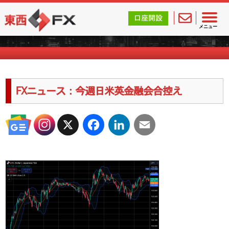
東西FX｜海外FX会社（ブローカー）の無料口座開設サポ
口座開設
海外FXのキャンペーン情報
メニュー
FXニュース：今週日米英金融会合控え
X
Facebook
LinkedIn
Email