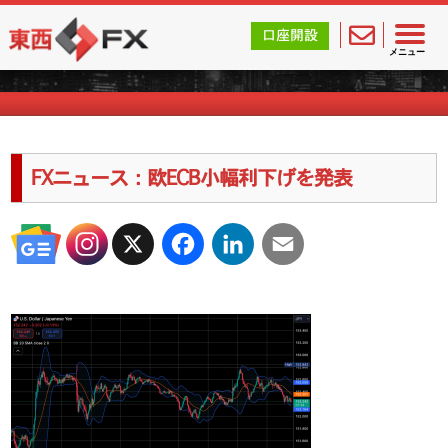
東西FX｜海外FX会社（ブローカー）の無料口座開設サポ
口座開設
海外FXのキャンペーン情報
メニュー
FXニュース：欧ECB小幅利下げを発表
X
Facebook
LinkedIn
Email