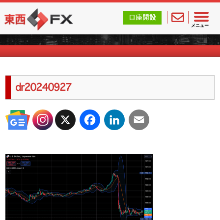
東西FX｜海外FX会社（ブローカー）の無料口座開設サポ
口座開設
海外FXのキャンペーン情報
メニュー
dr20240927
X
Facebook
LinkedIn
Email