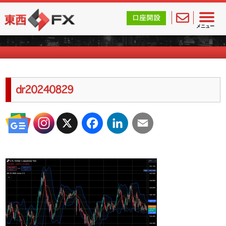
東西FX｜海外FX会社（ブローカー）の無料口座開設サポ
口座開設
海外FXのキャンペーン情報
メニュー
dr20240829
X
Facebook
LinkedIn
Email