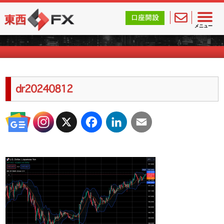
東西FX｜海外FX会社（ブローカー）の無料口座開設サポ
口座開設
海外FXのキャンペーン情報
メニュー
dr20240812
X
Facebook
LinkedIn
Email