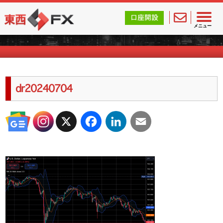
東西FX｜海外FX会社（ブローカー）の無料口座開設サポ
口座開設
海外FXのキャンペーン情報
メニュー
dr20240704
X
Facebook
LinkedIn
Email