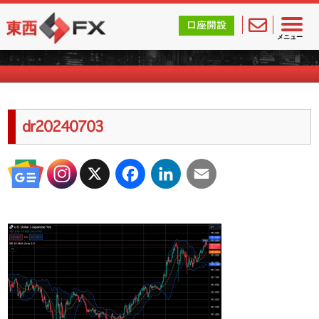
東西FX｜海外FX会社（ブローカー）の無料口座開設サポ
口座開設
海外FXのキャンペーン情報
メニュー
dr20240703
X
Facebook
LinkedIn
Email