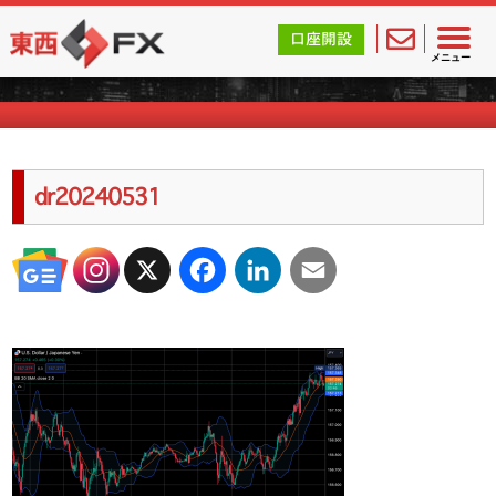
東西FX｜海外FX会社（ブローカー）の無料口座開設サポ
口座開設
海外FXのキャンペーン情報
メニュー
dr20240531
X
Facebook
LinkedIn
Email