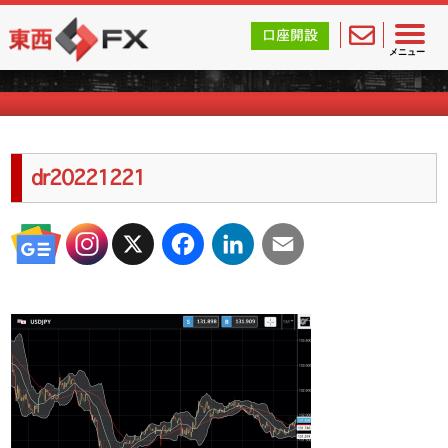
東西FX｜海外FX会社（ブローカー）の無料口座開設サポ
口座開設
海外FXのキャンペーン情報
メニュー
dr20221221
X
Facebook
LinkedIn
Email