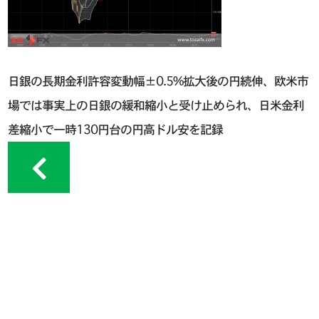
日銀の長期金利許容変動幅±0.5%拡大後の円続伸、欧米市
場では事実上の日銀の緩和縮小と受け止められ、日米金利
差縮小で一時130円台の円高ドル安を記録