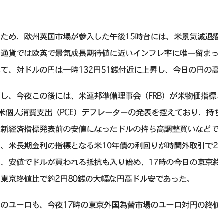
。
のため、欧州英国市場が参入した午後15時台には、米景気減退
要通貨では欧英で景気成長期待値に近いインフレ率に唯一留ま
て、対ドルの円は一時132円51銭付近に上昇し、今日の円の
だし、今夜この後には、米連邦準備理事会（FRB）が米物価指
米個人消費支出（PCE）デフレーターの発表を控えており、
最新経済指標発表前の安値になったドルの持ち高調整買いなど
、米長期金利の指標となる米10年債の利回りが時間外取引で2
、安値でドルが買われる抵抗も入り始め、17時の今日の東京終値
東京終値比で約2円80銭の大幅な円高ドル安であった。
のユーロも、今夜17時の東京外国為替市場のユーロ対円の終値は