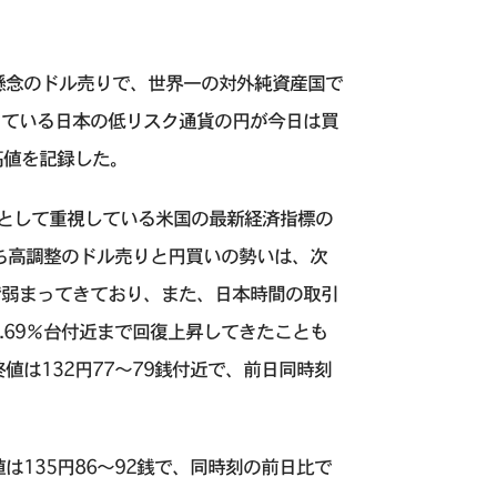
懸念のドル売りで、世界一の対外純資産国で
っている日本の低リスク通貨の円が今日は買
高値を記録した。
標として重視している米国の最新経済指標の
持ち高調整のドル売りと円買いの勢いは、次
で弱まってきており、また、日本時間の取引
.69％台付近まで回復上昇してきたことも
は132円77〜79銭付近で、前日同時刻
135円86～92銭で、同時刻の前日比で