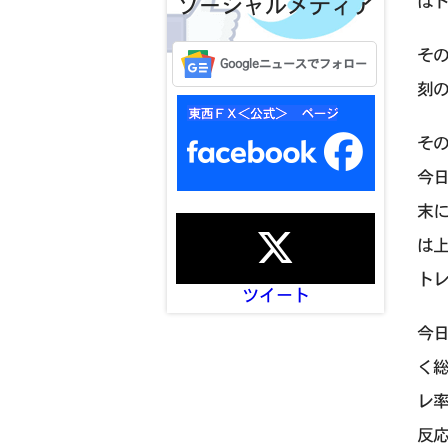
は
ソーシャルメディア
その
Googleニュースでフォロー
刻の
そ
今日
末
は
ト
ツイート
今日
く総
レ
反