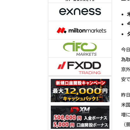
今日
為取
京外
安
昨日
米国
増
（