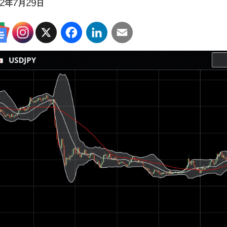
22年7月29日
X
Facebook
LinkedIn
Email