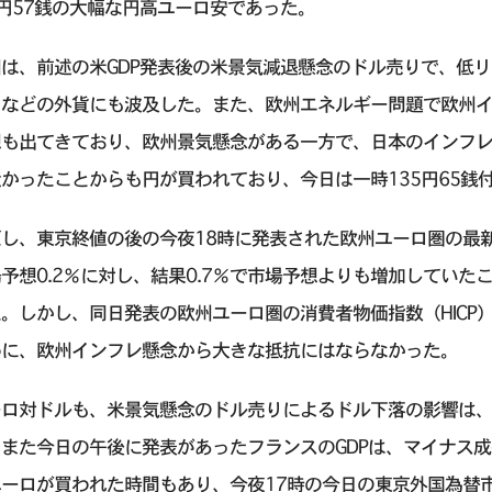
円57銭の大幅な円高ユーロ安であった。
因は、前述の米GDP発表後の米景気減退懸念のドル売りで、低
ロなどの外貨にも波及した。また、欧州エネルギー問題で欧州
想も出てきており、欧州景気懸念がある一方で、日本のインフレ
かったことからも円が買われており、今日は一時135円65銭
し、東京終値の後の今夜18時に発表された欧州ユーロ圏の最新の
予想0.2％に対し、結果0.7％で市場予想よりも増加してい
。しかし、同日発表の欧州ユーロ圏の消費者物価指数（HICP
めに、欧州インフレ懸念から大きな抵抗にはならなかった。
ーロ対ドルも、米景気懸念のドル売りによるドル下落の影響は
、また今日の午後に発表があったフランスのGDPは、マイナス
ーロが買われた時間もあり、今夜17時の今日の東京外国為替市場の