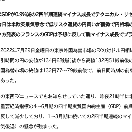
米GDPが0.9%減の2四半期連続マイナス成長でテクニカル・リ
今日は米欧英景気懸念で低リスク通貨の円買いが優勢で円相場
夕方発表のフランスのGDPは予想に反して脱マイナス成長でプ
2022年7月29日金曜日の東京外国為替市場のFXの対ドル円
引時間の円の安値が134円68銭前後から高値132円51銭前後
国為替市場の終値は132円77〜79銭前後で、前日同時刻の前
であった。
の東西FXニュースでもお知らせしていた通り、昨夜21時半
重要経済指標の4〜6月期の四半期実質国内総生産（GDP）前期比
に反して減少しており、1～3月期に続いての2四半期連続のマ
景気後退）の懸念が強まった。