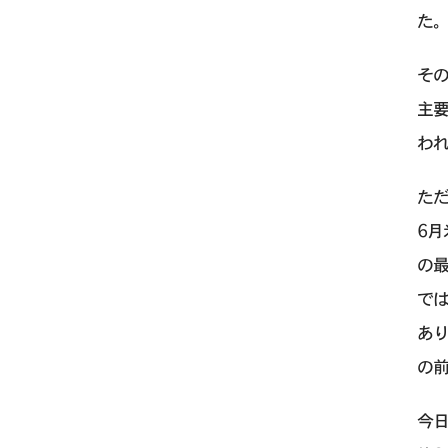
た
そ
主
われ
た
6月
の
では
あり
の前
今日