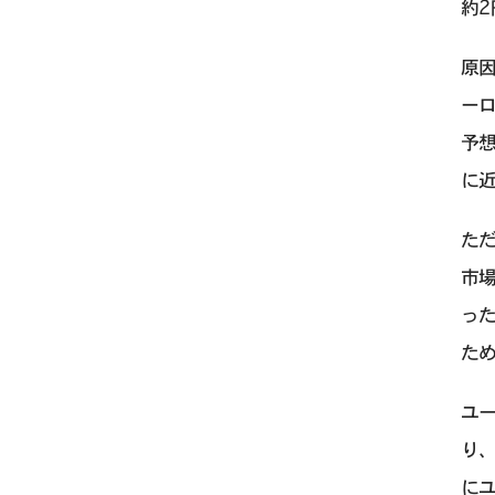
約2
原
ー
予
に近
ただ
市場
った
た
ユ
り
にユ