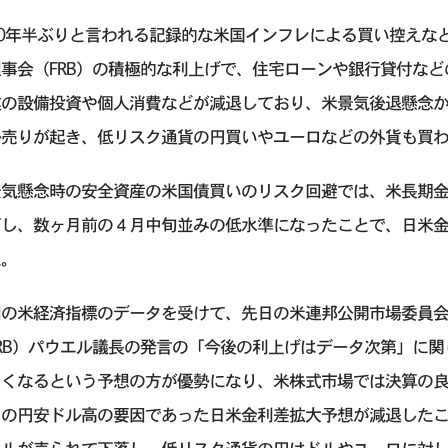
40年半ぶりと言われる記録的な米国インフレによる買い控えな
理事会（FRB）の積極的な利上げで、住宅ローンや銀行貸付な
業の設備投資や個人消費などが減退しており、米景気後退懸念
ル売りが起き、低リスク通貨の円買いやユーロなどの外貨も買
気懸念時の安全資産の米国債買いのリスク回避では、米長期金利が
下し、数ヶ月前の４月中旬並みの低水準になったことで、日米
た。
回の米経済指標のデータを受けて、先日の米連邦公開市場委員会
RB）パウエル議長の発言の「今後の利上げはデータ次第」に関
くくなるという予想の方が優勢になり、米株式市場では決算の
らの円安ドル高の要因であった日米金利差拡大予想が減退したこ