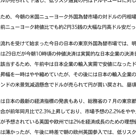
ドルが売られて下落し、低リスク通貨の円はドルやユーロに対
ため、今朝の米国ニューヨーク外国為替市場の対ドルの円相場の
前ニューヨーク終値比でも約2円35銭の大幅な円高ドル安だ
の流れを受けて始まった今日の日本の東京外国為替市場では、明
は29日だが今朝10時頃の仲値決済は実質的な日本企業の決済
に該当するため、午前中は日本企業の輸入実需で安値になった
上昇幅を一時はやや縮めていたが、その後には日本の輸入企業
レンドの米景気減退懸念でドルが売られて円が買い戻され、昼
は日本の最新の経済指標の発表もあり、総務省の７月の東京都
合が前年同月比で2.3%上昇しており、市場予想の2.2%をや
率が予想されている英国や欧州では2%を経済成長のための理想
応は薄かったが、午後に時差で朝の欧州英国参入では、低リス