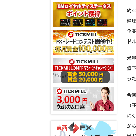
約
備
企
ド
米景
低
っ
今
（F
に
か