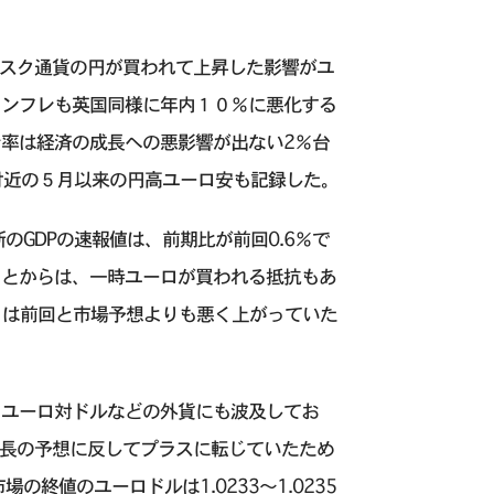
リスク通貨の円が買われて上昇した影響がユ
インフレも英国同様に年内１０％に悪化する
率は経済の成長への悪影響が出ない2％台
付近の５月以来の円高ユーロ安も記録した。
GDPの速報値は、前期比が前回0.6％で
たことからは、一時ユーロが買われる抵抗もあ
）は前回と市場予想よりも悪く上がっていた
、ユーロ対ドルなどの外貨にも波及してお
成長の予想に反してプラスに転じていたため
終値のユーロドルは1.0233～1.0235