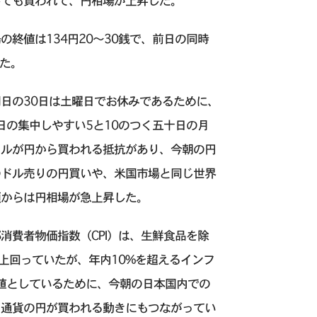
しても買われて、円相場が上昇した。
終値は134円20～30銭で、前日の同時
った。
日の30日は土曜日でお休みであるために、
日の集中しやすい5と10のつく五十日の月
ドルが円から買われる抵抗があり、今朝の円
のドル売りの円買いや、米国市場と同じ世界
頃からは円相場が急上昇した。
消費者物価指数（CPI）は、生鮮食品を除
や上回っていたが、年内10%を超えるインフ
値としているために、今朝の日本国内での
ク通貨の円が買われる動きにもつながってい